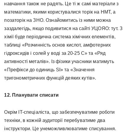
навчання також не радять. Це ті ж самі матеріали з
математики, якими користувалися торік на НМТ, а
позаторік на ЗНО. Ознайомитись із ними можна
заздалегідь, якщо подивитися на сайті УЦОЯО: тут. З
хімії буде періодична система хімічних елементів,
таблиці «Розчинність основ кислот, амфотерних
гідроксидів і солей у воді за 20-25 С» та «Ряд
активності металів». Із фізики учасники матимуть
«Префікси до одиниць SI» та «Значення
тригонометричних функцій деяких кутів».
12. Планувати списати
Окрім IT-спеціаліста, що забезпечуватиме роботи
техніки, в кожній аудиторії перебуватиме два
інструктори. Це унеможливлюватиме списування.