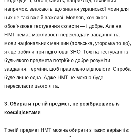
Подекуди ті, кого цікавить, наприклад, технічний
напрямок, вважають, що знання української мови для
них не такі вже й важливі. Мовляв, хоч якось
обов’язкове тестування скласти — і добре. Але на
НМТ немає можливості перекладати завдання на
мови національних меншин (польська, угорська тощо),
як це робили при підготовці ЗНО. Тож на тестуванні з
будь-якого предмета потрібно добре розуміти
завдання, терміни, щоб правильно відповісти. Спроба
буде лише одна. Адже НМТ не можна буде
перескласти цього літа.
3. Обирати третій предмет, не розібравшись із
коефіцієнтами
Третій предмет НМТ можна обирати з таких варіантів: