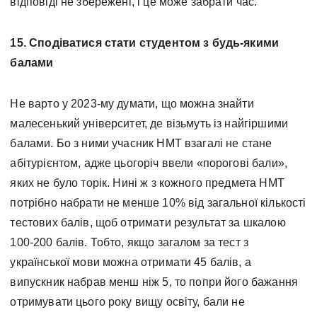
відповіді не збережені, і це може забрати час.
15. Сподіватися стати студентом з будь-якими
балами
Не варто у 2023-му думати, що можна знайти
малесенький університет, де візьмуть із найгіршими
балами. Бо з ними учасник НМТ взагалі не стане
абітурієнтом, адже цьогоріч ввели «порогові бали»,
яких не було торік. Нині ж з кожного предмета НМТ
потрібно набрати не менше 10% від загальної кількості
тестових балів, щоб отримати результат за шкалою
100-200 балів. Тобто, якщо загалом за тест з
української мови можна отримати 45 балів, а
випускник набрав менш ніж 5, то попри його бажання
отримувати цього року вищу освіту, бали не