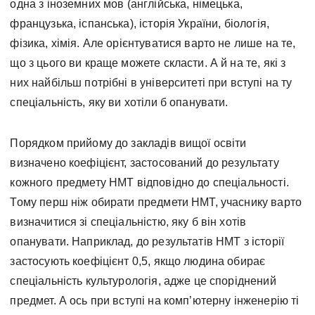
одна з іноземних мов (англійська, німецька,
французька, іспанська), історія України, біологія,
фізика, хімія. Але орієнтуватися варто не лише на те,
що з цього ви краще можете скласти. А й на те, які з
них найбільш потрібні в університеті при вступі на ту
спеціальність, яку ви хотіли б опанувати.
Порядком прийому до закладів вищої освіти
визначено коефіцієнт, застосований до результату
кожного предмету НМТ відповідно до спеціальності.
Тому перш ніж обирати предмети НМТ, учаснику варто
визначитися зі спеціальністю, яку б він хотів
опанувати. Наприклад, до результатів НМТ з історії
застосують коефіцієнт 0,5, якщо людина обирає
спеціальність культурологія, адже це споріднений
предмет. А ось при вступі на комп’ютерну інженерію ті