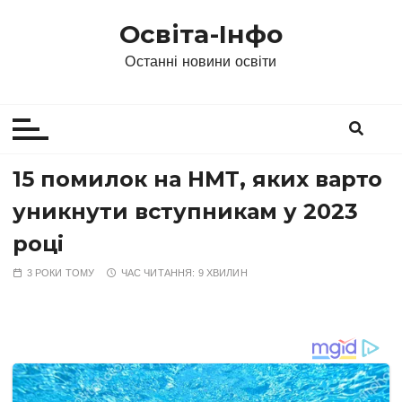
П
Освіта-Інфо
е
р
Останні новини освіти
е
й
т
и
д
15 помилок на НМТ, яких варто
о
уникнути вступникам у 2023
в
м
році
і
3 РОКИ ТОМУ
ЧАС ЧИТАННЯ:
9 ХВИЛИН
с
т
у