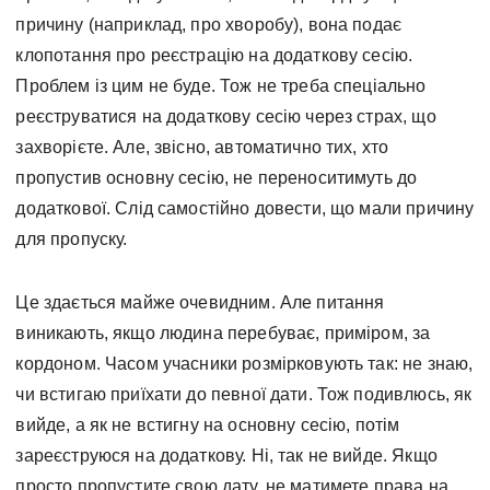
причину (наприклад, про хворобу), вона подає
клопотання про реєстрацію на додаткову сесію.
Проблем із цим не буде. Тож не треба спеціально
реєструватися на додаткову сесію через страх, що
захворієте. Але, звісно, автоматично тих, хто
пропустив основну сесію, не переноситимуть до
додаткової. Слід самостійно довести, що мали причину
для пропуску.
Це здається майже очевидним. Але питання
виникають, якщо людина перебуває, приміром, за
кордоном. Часом учасники розмірковують так: не знаю,
чи встигаю приїхати до певної дати. Тож подивлюсь, як
вийде, а як не встигну на основну сесію, потім
зареєструюся на додаткову. Ні, так не вийде. Якщо
просто пропустите свою дату, не матимете права на