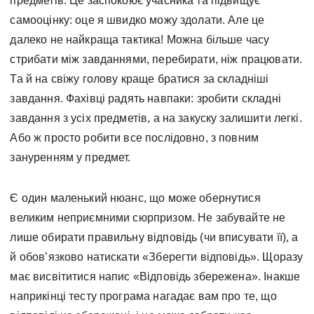
предметів. Це заспокоює учасника та підвищує
самооцінку: оце я швидко можу здолати. Але це
далеко не найкраща тактика! Можна більше часу
стрибати між завданнями, перебирати, ніж працювати.
Та й на свіжу голову краще братися за складніші
завдання. Фахівці радять навпаки: зробити складні
завдання з усіх предметів, а на закуску залишити легкі.
Або ж просто робити все послідовно, з повним
зануренням у предмет.
Є один маленький нюанс, що може обернутися
великим неприємними сюрпризом. Не забувайте не
лише обирати правильну відповідь (чи вписувати її), а
й обов’язково натискати «Зберегти відповідь». Щоразу
має висвітитися напис «Відповідь збережена». Інакше
наприкінці тесту програма нагадає вам про те, що