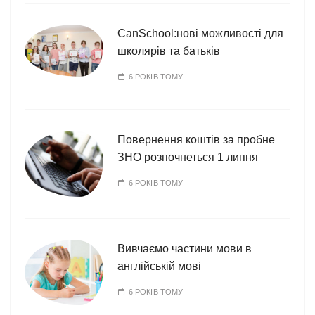
CanSchool:нові можливості для
школярів та батьків
6 РОКІВ ТОМУ
Повернення коштів за пробне
ЗНО розпочнеться 1 липня
6 РОКІВ ТОМУ
Вивчаємо частини мови в
англійській мові
6 РОКІВ ТОМУ