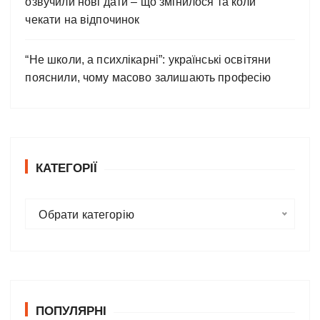
озвучили нові дати – що змінилося та коли
чекати на відпочинок
“Не школи, а психлікарні”: українські освітяни
пояснили, чому масово залишають професію
КАТЕГОРІЇ
К
Обрати категорію
а
т
е
г
о
ПОПУЛЯРНІ
р