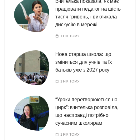
Вчителька показала, як має
працювати педагог на шість
тисяч гривень, і викликала
дискусію в мережі
1 РІК ТОМУ
Нова старша школа: що
зміниться для учнів та їх
батьків уже з 2027 року
1 РІК ТОМУ
“Уроки перетворюються на
цирк”: вчителька розповіла,
що насправді потрібно
сучасним школярам
1 РІК ТОМУ