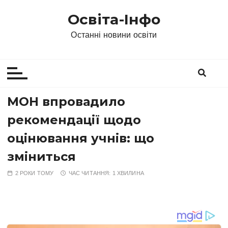
П
Освіта-Інфо
е
р
Останні новини освіти
е
й
т
и
д
МОН впровадило
о
рекомендації щодо
в
м
оцінювання учнів: що
і
зміниться
с
т
2 РОКИ ТОМУ
ЧАС ЧИТАННЯ:
1 ХВИЛИНА
у