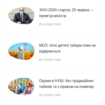
і
ї
ЗНО-2020 стартує 25 червня, –
прем’єр-міністр
6 РОКІВ ТОМУ
МОЗ: літні дитячі табори поки не
відкриються
6 РОКІВ ТОМУ
Оцінки в НУШ: без традиційних
табелів та з правом на помилку
6 РОКІВ ТОМУ