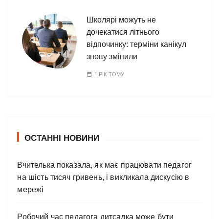
Школярі можуть не
дочекатися літнього
відпочинку: терміни канікул
знову змінили
1 РІК ТОМУ
ОСТАННІ НОВИНИ
Вчителька показала, як має працювати педагог
на шість тисяч гривень, і викликала дискусію в
мережі
Робочий час педагога дитсадка може бути