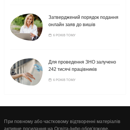
Затверджений порядок подання
онлайн заяв до вишів
6 РОКІВ ТОМУ
Для проведення ЗНО залучено
242 тисячі працівників
6 РОКІВ ТОМУ
При повному або частковому відтворенні матеріалів
активне посилання на Освіта-Інфо обов'язкове.