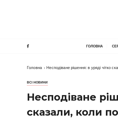
П
е
р
е
й
т
и
ГОЛОВНА
СЕ
д
о
в
Головна
Несподіване рішення: в уряді чітко ск
м
і
с
ВСІ НОВИНИ
т
Несподіване ріше
у
сказали, коли п