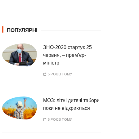
т
е
г
о
ПОПУЛЯРНІ
р
і
ї
ЗНО-2020 стартує 25
червня, – прем’єр-
міністр
5 РОКІВ ТОМУ
МОЗ: літні дитячі табори
поки не відкриються
5 РОКІВ ТОМУ