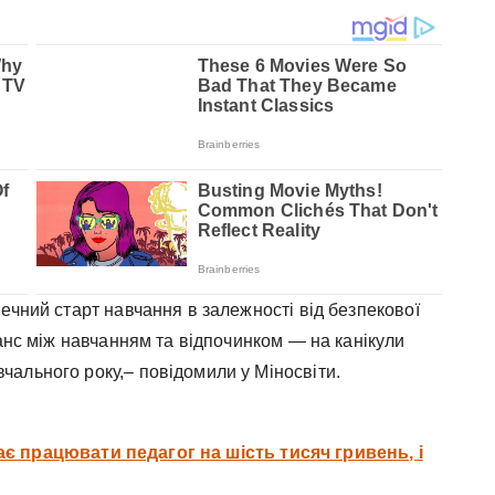
ечний старт навчання в залежності від безпекової
ланс між навчанням та відпочинком — на канікули
ального року,– повідомили у Міносвіти.
ає працювати педагог на шість тисяч гривень, і