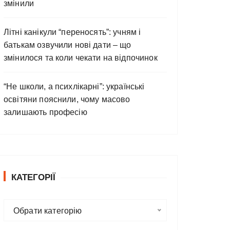
змінили
Літні канікули “переносять”: учням і
батькам озвучили нові дати – що
змінилося та коли чекати на відпочинок
“Не школи, а психлікарні”: українські
освітяни пояснили, чому масово
залишають професію
КАТЕГОРІЇ
К
Обрати категорію
а