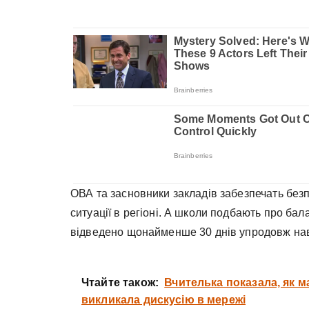
ОВА та засновники закладів забезпечать безп
ситуації в регіоні. А школи подбають про ба
відведено щонайменше 30 днів упродовж навч
Чтайте також:
Вчителька показала, як м
викликала дискусію в мережі