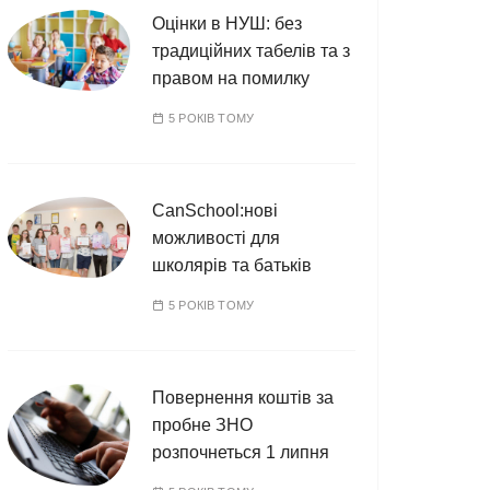
Оцінки в НУШ: без
традиційних табелів та з
правом на помилку
5 РОКІВ ТОМУ
CanSchool:нові
можливості для
школярів та батьків
5 РОКІВ ТОМУ
Повернення коштів за
пробне ЗНО
розпочнеться 1 липня