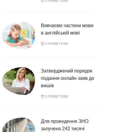
5 РОКІВ ТОМУ
Вивчаємо частини мови
в англійській мові
5 РОКІВ ТОМУ
Затверджений порядок
подання онлайн заяв до
вишів
5 РОКІВ ТОМУ
Для проведення ЗНО
залучено 242 тисячі