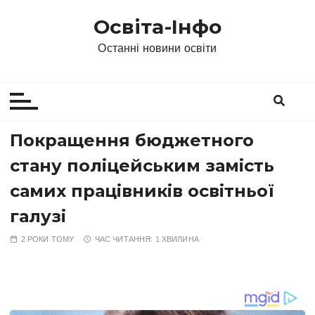
П
Освіта-Інфо
е
р
Останні новини освіти
е
й
т
и
д
Покращення бюджетного
о
стану поліцейським замість
в
м
самих працівників освітньої
і
галузі
с
т
2 РОКИ ТОМУ
ЧАС ЧИТАННЯ:
1 ХВИЛИНА
у