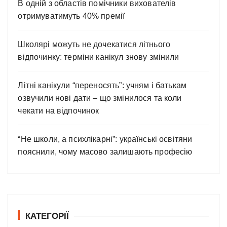
В одній з областів помічники вихователів
отримуватимуть 40% премії
Школярі можуть не дочекатися літнього
відпочинку: терміни канікул знову змінили
Літні канікули “переносять”: учням і батькам
озвучили нові дати – що змінилося та коли
чекати на відпочинок
“Не школи, а психлікарні”: українські освітяни
пояснили, чому масово залишають професію
КАТЕГОРІЇ