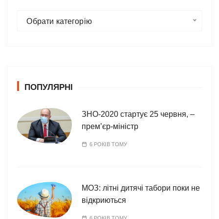
К
Обрати категорію
а
т
е
г
о
ПОПУЛЯРНІ
р
і
ї
ЗНО-2020 стартує 25 червня, –
прем’єр-міністр
6 РОКІВ ТОМУ
МОЗ: літні дитячі табори поки не
відкриються
6 РОКІВ ТОМУ