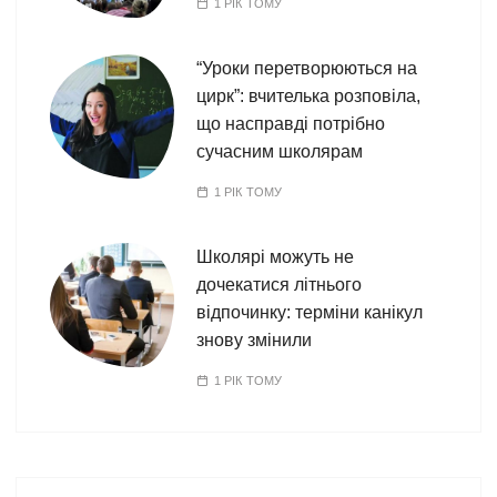
1 РІК ТОМУ
“Уроки перетворюються на
цирк”: вчителька розповіла,
що насправді потрібно
сучасним школярам
1 РІК ТОМУ
Школярі можуть не
дочекатися літнього
відпочинку: терміни канікул
знову змінили
1 РІК ТОМУ