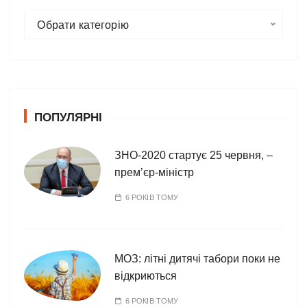
К
Обрати категорію
а
т
е
г
о
ПОПУЛЯРНІ
р
і
ї
ЗНО-2020 стартує 25 червня, –
прем’єр-міністр
6 РОКІВ ТОМУ
МОЗ: літні дитячі табори поки не
відкриються
6 РОКІВ ТОМУ