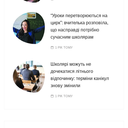
“Уроки перетворюються на
цирк”: вчителька розповіла,
що насправді потрібно
сучасним школярам
1 РІК ТОМУ
Школярі можуть не
дочекатися літнього
відпочинку: терміни канікул
знову змінили
1 РІК ТОМУ