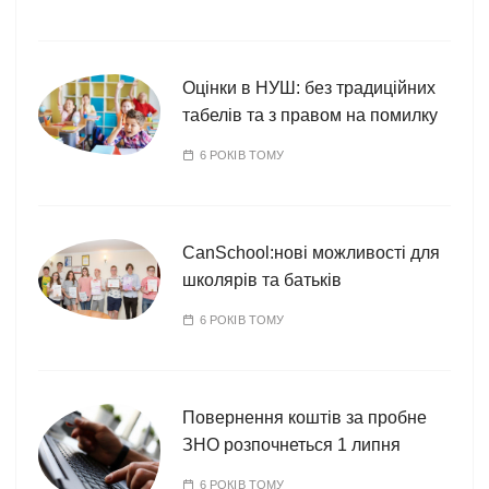
Оцінки в НУШ: без традиційних
табелів та з правом на помилку
6 РОКІВ ТОМУ
CanSchool:нові можливості для
школярів та батьків
6 РОКІВ ТОМУ
Повернення коштів за пробне
ЗНО розпочнеться 1 липня
6 РОКІВ ТОМУ