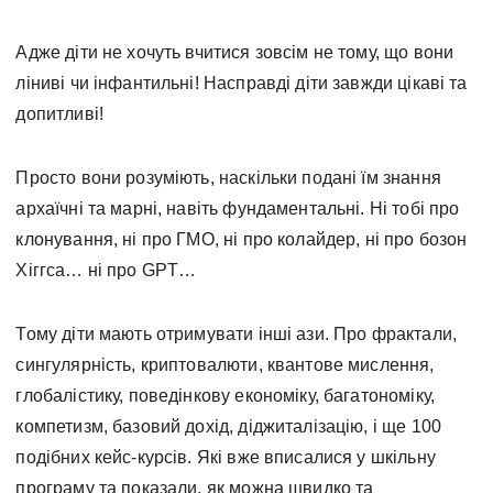
Адже діти не хочуть вчитися зовсім не тому, що вони
ліниві чи інфантильні! Насправді діти завжди цікаві та
допитливі!
Просто вони розуміють, наскільки подані їм знання
архаїчні та марні, навіть фундаментальні. Ні тобі про
клонування, ні про ГМО, ні про колайдер, ні про бозон
Хіггса… ні про GPT…
Тому діти мають отримувати інші ази. Про фрактали,
сингулярність, криптовалюти, квантове мислення,
глобалістику, поведінкову економіку, багатономіку,
компетизм, базовий дохід, діджиталізацію, і ще 100
подібних кейс-курсів. Які вже вписалися у шкільну
програму та показали, як можна швидко та