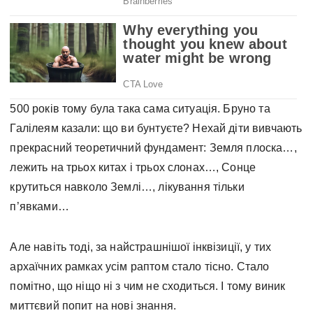
500 років тому була така сама ситуація. Бруно та
Галілеям казали: що ви бунтуєте? Нехай діти вивчають
прекрасний теоретичний фундамент: Земля плоска…,
лежить на трьох китах і трьох слонах…, Сонце
крутиться навколо Землі…, лікування тільки
п’явками…
Але навіть тоді, за найстрашнішої інквізиції, у тих
архаїчних рамках усім раптом стало тісно. Стало
помітно, що ніщо ні з чим не сходиться. І тому виник
миттєвий попит на нові знання.