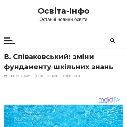
П
Освіта-Інфо
е
р
Останні новини освіти
е
й
т
и
д
В. Співаковський: зміни
о
фундаменту шкільних знань
в
м
3 РОКИ ТОМУ
ЧАС ЧИТАННЯ:
1 ХВИЛИНА
і
с
т
у