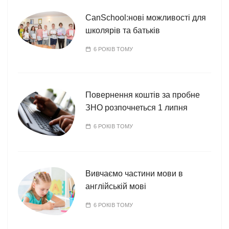
CanSchool:нові можливості для
школярів та батьків
6 РОКІВ ТОМУ
Повернення коштів за пробне
ЗНО розпочнеться 1 липня
6 РОКІВ ТОМУ
Вивчаємо частини мови в
англійській мові
6 РОКІВ ТОМУ