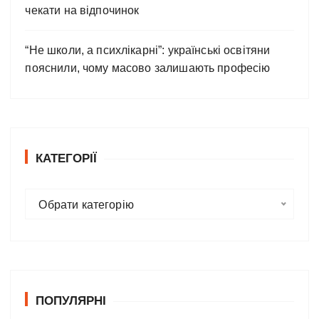
чекати на відпочинок
“Не школи, а психлікарні”: українські освітяни
пояснили, чому масово залишають професію
КАТЕГОРІЇ
К
Обрати категорію
а
т
е
г
о
ПОПУЛЯРНІ
р