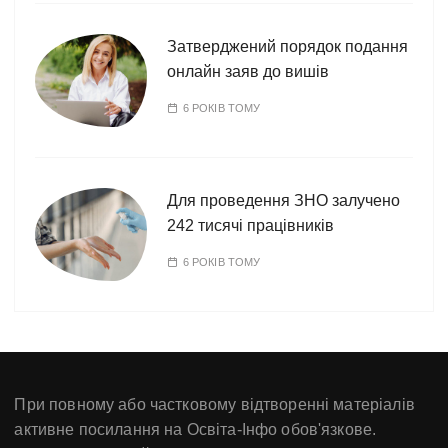
Затверджений порядок подання
онлайн заяв до вишів
6 РОКІВ ТОМУ
Для проведення ЗНО залучено
242 тисячі працівників
6 РОКІВ ТОМУ
При повному або частковому відтворенні матеріалів
активне посилання на Освіта-Інфо обов'язкове.