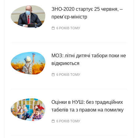
і
ї
ЗНО-2020 стартує 25 червня, –
прем’єр-міністр
6 РОКІВ ТОМУ
МОЗ: літні дитячі табори поки не
відкриються
6 РОКІВ ТОМУ
Оцінки в НУШ: без традиційних
табелів та з правом на помилку
6 РОКІВ ТОМУ