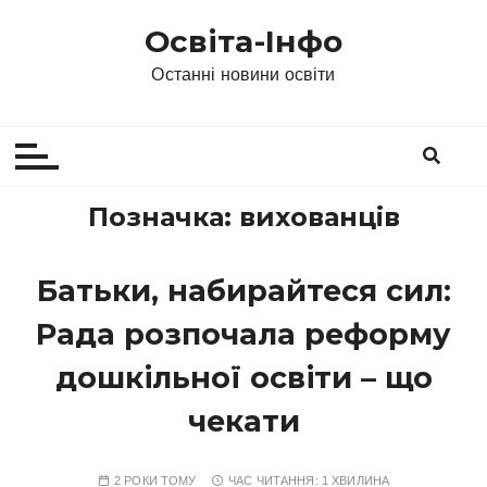
П
Освіта-Інфо
е
р
Останні новини освіти
е
й
т
и
д
Позначка:
вихованців
о
в
Батьки, набирайтеся сил:
м
і
Рада розпочала реформу
с
т
дошкільної освіти – що
у
чекати
2 РОКИ ТОМУ
ЧАС ЧИТАННЯ:
1 ХВИЛИНА