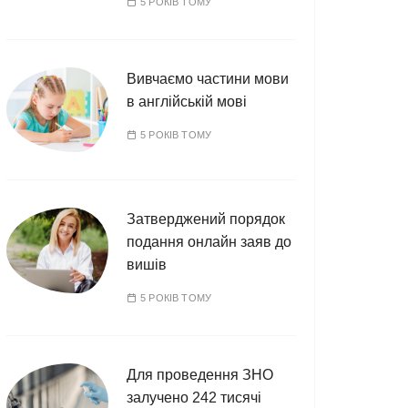
5 РОКІВ ТОМУ
Вивчаємо частини мови
в англійській мові
5 РОКІВ ТОМУ
Затверджений порядок
подання онлайн заяв до
вишів
5 РОКІВ ТОМУ
Для проведення ЗНО
залучено 242 тисячі