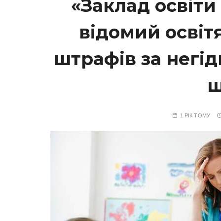
«Заклад освіти 
відомий освіт
штрафів за негід
ш
1 РІК ТОМУ