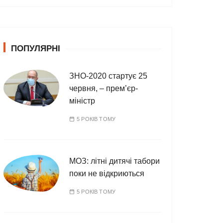
т
е
г
о
ПОПУЛЯРНІ
р
і
ї
ЗНО-2020 стартує 25
червня, – прем’єр-
міністр
5 РОКІВ ТОМУ
МОЗ: літні дитячі табори
поки не відкриються
5 РОКІВ ТОМУ