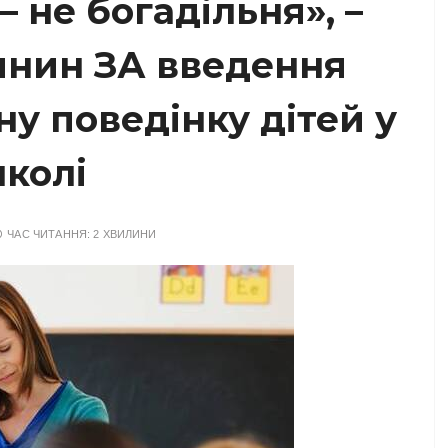
– не богадільня», –
янин ЗА введення
ну поведінку дітей у
колі
ЧАС ЧИТАННЯ:
2 ХВИЛИНИ