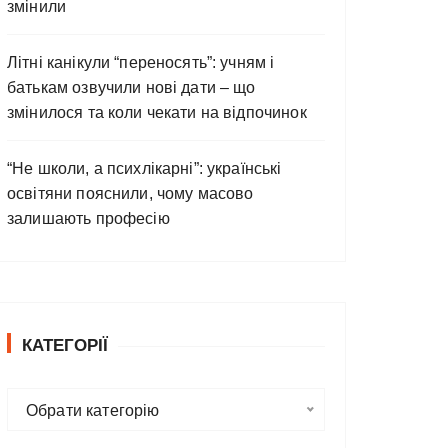
змінили
Літні канікули “переносять”: учням і
батькам озвучили нові дати – що
змінилося та коли чекати на відпочинок
“Не школи, а психлікарні”: українські
освітяни пояснили, чому масово
залишають професію
КАТЕГОРІЇ
К
Обрати категорію
а