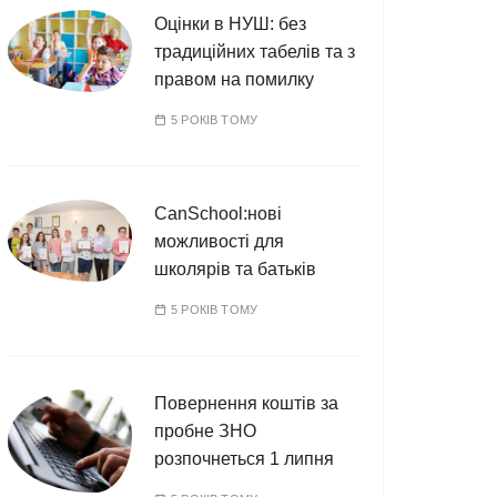
Оцінки в НУШ: без
традиційних табелів та з
правом на помилку
5 РОКІВ ТОМУ
CanSchool:нові
можливості для
школярів та батьків
5 РОКІВ ТОМУ
Повернення коштів за
пробне ЗНО
розпочнеться 1 липня