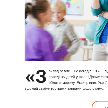
«З
аклад освіти – не богадільня», – 
поведінку дітей у школі Допис екс
облетів мережу. Екскерівник Україн
відомий своїми гострими заявами щодо стану…
Ч