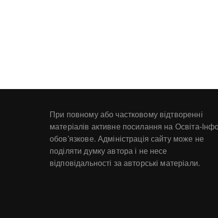
При повному або частковому відтворенні
матеріалів активне посилання на Освіта-Інф
обов'язкове. Адміністрація сайту може не
поділяти думку автора і не несе
відповідальності за авторські матеріали.