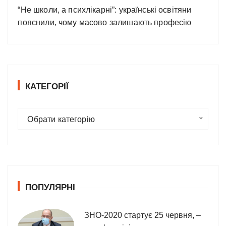
“Не школи, а психлікарні”: українські освітяни
пояснили, чому масово залишають професію
КАТЕГОРІЇ
К
Обрати категорію
а
т
е
г
о
ПОПУЛЯРНІ
р
і
ї
ЗНО-2020 стартує 25 червня, –