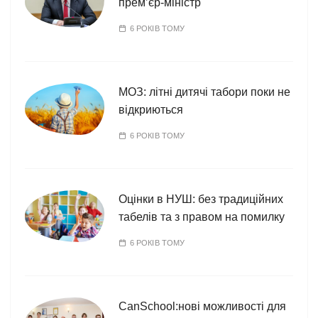
прем’єр-міністр
6 РОКІВ ТОМУ
МОЗ: літні дитячі табори поки не
відкриються
6 РОКІВ ТОМУ
Оцінки в НУШ: без традиційних
табелів та з правом на помилку
6 РОКІВ ТОМУ
CanSchool:нові можливості для