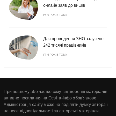
онлайн заяв до вишів
6 РОКІВ ТОМУ
Для проведення ЗНО залучено
242 тисячі працівників
6 РОКІВ ТОМУ
При повному або частковому відтворенні матеріалів
активне посилання на Освіта-Інфо обов'язкове.
Адміністрація сайту може не поділяти думку автора і
не несе відповідальності за авторські матеріали.