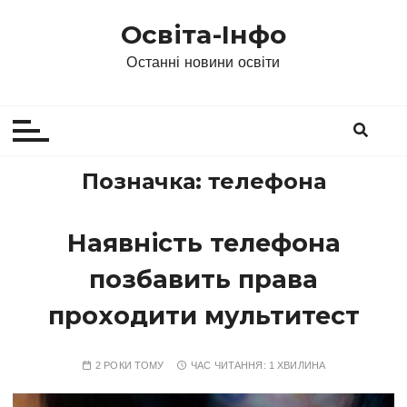
П
Освіта-Інфо
е
р
Останні новини освіти
е
й
т
и
д
Позначка:
телефона
о
в
Наявність телефона
м
і
позбавить права
с
т
проходити мультитест
у
2 РОКИ ТОМУ
ЧАС ЧИТАННЯ:
1 ХВИЛИНА