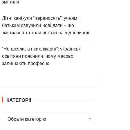
змінили
Літні канікули “переносять”: учням і
батькам озвучили нові дати – що
змінилося та коли чекати на відпочинок
“Не школи, а психлікарні”: українські
освітяни пояснили, чому масово
залишають професію
КАТЕГОРІЇ
К
Обрати категорію
а