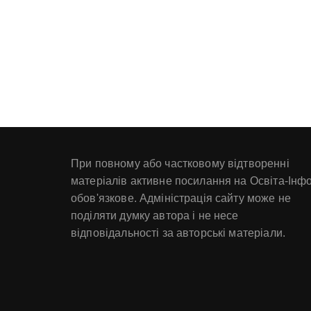
При повному або частковому відтворенні
матеріалів активне посилання на Освіта-Інф
обов'язкове. Адміністрація сайту може не
поділяти думку автора і не несе
відповідальності за авторські матеріали.