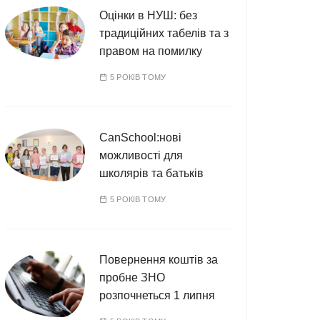
Оцінки в НУШ: без
традиційних табелів та з
правом на помилку
5 РОКІВ ТОМУ
CanSchool:нові
можливості для
школярів та батьків
5 РОКІВ ТОМУ
Повернення коштів за
пробне ЗНО
розпочнеться 1 липня