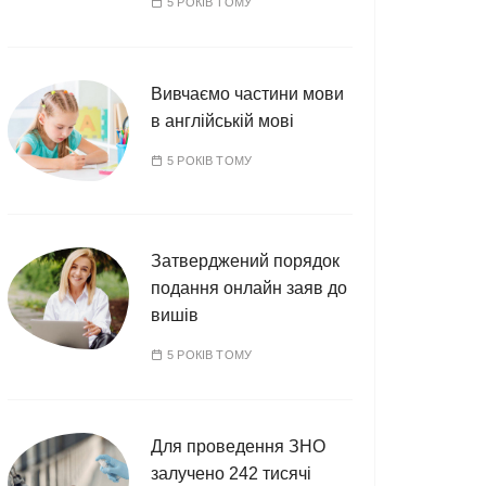
5 РОКІВ ТОМУ
Вивчаємо частини мови
в англійській мові
5 РОКІВ ТОМУ
Затверджений порядок
подання онлайн заяв до
вишів
5 РОКІВ ТОМУ
Для проведення ЗНО
залучено 242 тисячі