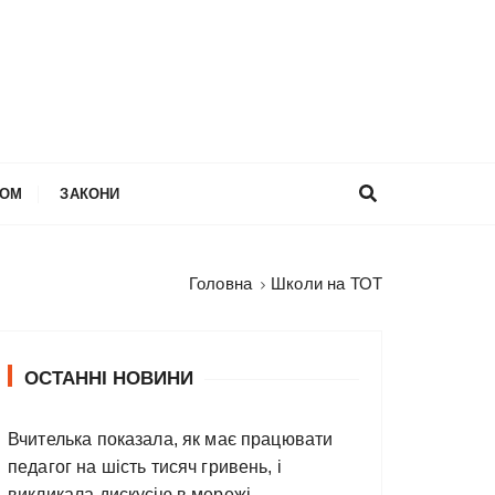
НОМ
ЗАКОНИ
Головна
Школи на ТОТ
ОСТАННІ НОВИНИ
Вчителька показала, як має працювати
педагог на шість тисяч гривень, і
викликала дискусію в мережі