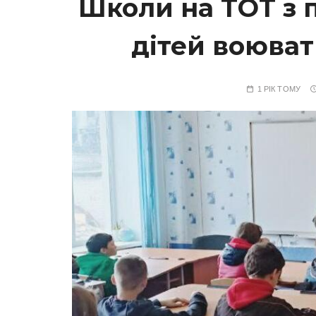
Школи на ТОТ з 
дітей воюват
1 РІК ТОМУ