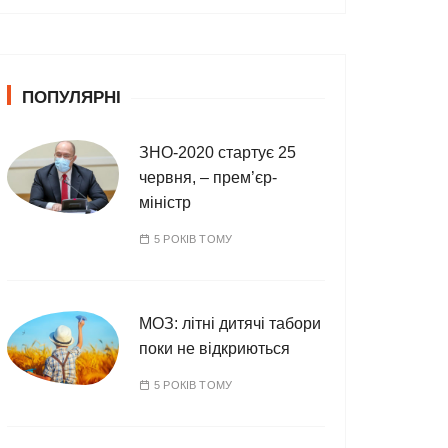
т
е
г
о
ПОПУЛЯРНІ
р
і
ї
ЗНО-2020 стартує 25
червня, – прем’єр-
міністр
5 РОКІВ ТОМУ
МОЗ: літні дитячі табори
поки не відкриються
5 РОКІВ ТОМУ