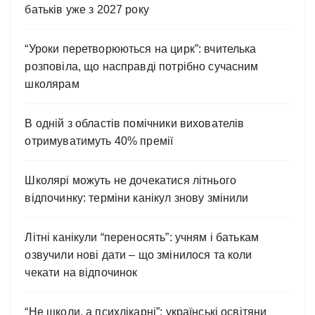
батьків уже з 2027 року
“Уроки перетворюються на цирк”: вчителька
розповіла, що насправді потрібно сучасним
школярам
В одній з областів помічники вихователів
отримуватимуть 40% премії
Школярі можуть не дочекатися літнього
відпочинку: терміни канікул знову змінили
Літні канікули “переносять”: учням і батькам
озвучили нові дати – що змінилося та коли
чекати на відпочинок
“Не школи, а психлікарні”: українські освітяни