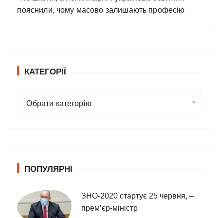
пояснили, чому масово залишають професію
КАТЕГОРІЇ
К
Обрати категорію
а
т
е
г
о
ПОПУЛЯРНІ
р
і
ї
ЗНО-2020 стартує 25 червня, –
прем’єр-міністр