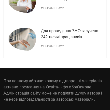
6 РОКІВ ТОМУ
Для проведення ЗНО залучено
242 тисячі працівників
6 РОКІВ ТОМУ
При повному або частковому відтворенні матеріалів
активне посилання на Освіта-Інфо обов'язкове.
Адміністрація сайту може не поділяти думку автора і
не несе відповідальності за авторські матеріали.