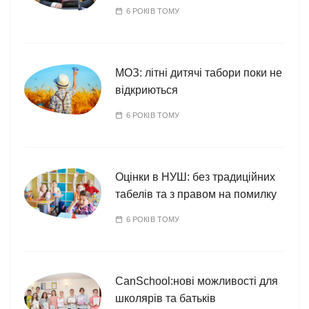
6 РОКІВ ТОМУ
МОЗ: літні дитячі табори поки не
відкриються
6 РОКІВ ТОМУ
Оцінки в НУШ: без традиційних
табелів та з правом на помилку
6 РОКІВ ТОМУ
CanSchool:нові можливості для
школярів та батьків