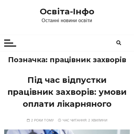
П
Освіта-Інфо
е
р
Останні новини освіти
е
й
т
и
д
Позначка:
працівник захворів
о
в
Під час відпустки
м
і
працівник захворів: умови
с
т
оплати лікарняного
у
2 РОКИ ТОМУ
ЧАС ЧИТАННЯ:
2 ХВИЛИНИ