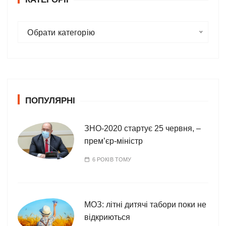
К
Обрати категорію
а
т
е
г
о
ПОПУЛЯРНІ
р
і
ї
ЗНО-2020 стартує 25 червня, –
прем’єр-міністр
6 РОКІВ ТОМУ
МОЗ: літні дитячі табори поки не
відкриються