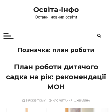
П
Освіта-Інфо
е
р
Останні новини освіти
е
й
т
и
д
Позначка:
план роботи
о
в
План роботи дитячого
м
і
садка на рік: рекомендації
с
т
МОН
у
5 РОКІВ ТОМУ
ЧАС ЧИТАННЯ:
1 ХВИЛИНА