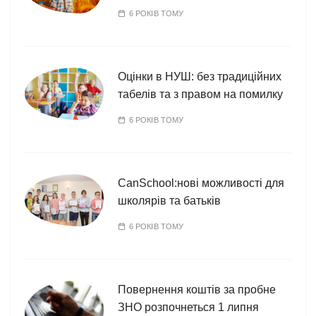
6 РОКІВ ТОМУ
Оцінки в НУШ: без традиційних
табелів та з правом на помилку
6 РОКІВ ТОМУ
CanSchool:нові можливості для
школярів та батьків
6 РОКІВ ТОМУ
Повернення коштів за пробне
ЗНО розпочнеться 1 липня