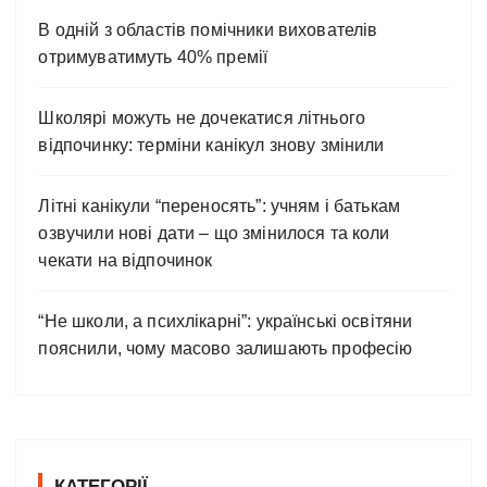
В одній з областів помічники вихователів
отримуватимуть 40% премії
Школярі можуть не дочекатися літнього
відпочинку: терміни канікул знову змінили
Літні канікули “переносять”: учням і батькам
озвучили нові дати – що змінилося та коли
чекати на відпочинок
“Не школи, а психлікарні”: українські освітяни
пояснили, чому масово залишають професію
КАТЕГОРІЇ