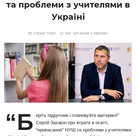
та проблеми з учителями в
Україні
2 РОКИ ТОМУ
ЧАС ЧИТАННЯ:
5 ХВИЛИН
“Б
еріть підручник і опановуйте матеріал!”
Сергій Захарін про втрати в освіті,
“провисання” НУШ та проблеми з учителями