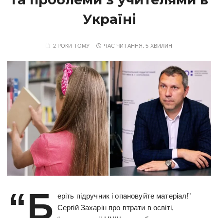
Україні
2 РОКИ ТОМУ
ЧАС ЧИТАННЯ:
5 ХВИЛИН
“Б
еріть підручник і опановуйте матеріал!”
Сергій Захарін про втрати в освіті,