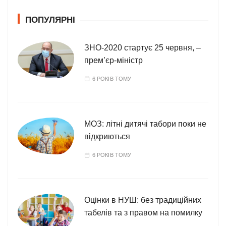
о
ПОПУЛЯРНІ
р
і
ї
ЗНО-2020 стартує 25 червня, –
прем’єр-міністр
6 РОКІВ ТОМУ
МОЗ: літні дитячі табори поки не
відкриються
6 РОКІВ ТОМУ
Оцінки в НУШ: без традиційних
табелів та з правом на помилку