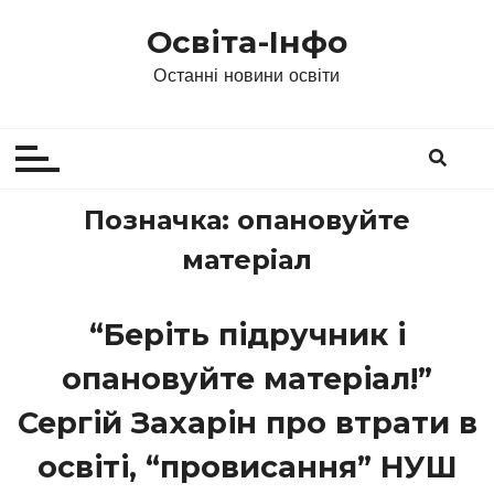
П
Освіта-Інфо
е
р
Останні новини освіти
е
й
т
и
д
Позначка:
опановуйте
о
матеріал
в
м
і
“Беріть підручник і
с
опановуйте матеріал!”
т
у
Сергій Захарін про втрати в
освіті, “провисання” НУШ