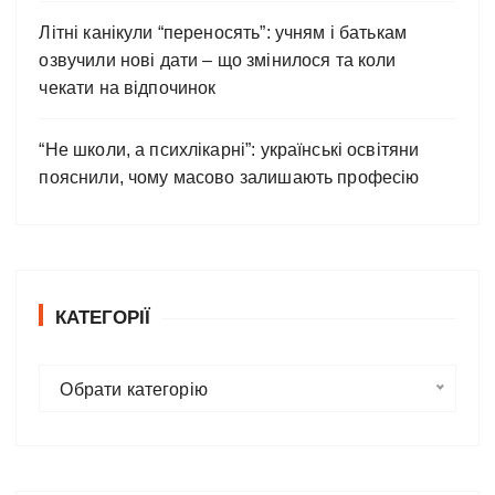
Літні канікули “переносять”: учням і батькам
озвучили нові дати – що змінилося та коли
чекати на відпочинок
“Не школи, а психлікарні”: українські освітяни
пояснили, чому масово залишають професію
КАТЕГОРІЇ
К
Обрати категорію
а
т
е
г