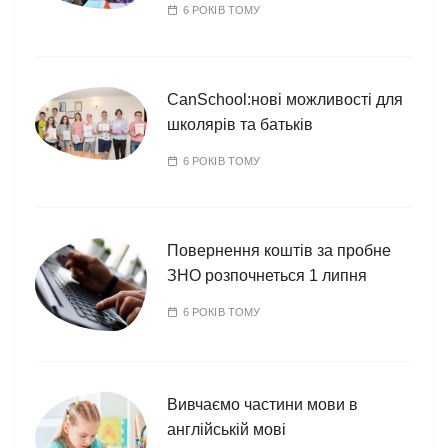
6 РОКІВ ТОМУ
CanSchool:нові можливості для
школярів та батьків
6 РОКІВ ТОМУ
Повернення коштів за пробне
ЗНО розпочнеться 1 липня
6 РОКІВ ТОМУ
Вивчаємо частини мови в
англійській мові