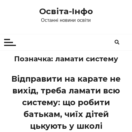
П
Освіта-Інфо
е
р
Останні новини освіти
е
й
т
и
д
Позначка:
ламати систему
о
в
Відправити на карате не
м
і
вихід, треба ламати всю
с
т
систему: що робити
у
батькам, чиїх дітей
цькують у школі