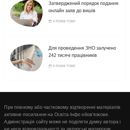
Затверджений порядок подання
онлайн заяв до вишів
6 РОКІВ ТОМУ
Для проведення ЗНО залучено
242 тисячі працівників
6 РОКІВ ТОМУ
При повному або частковому відтворенні матеріалів
активне посилання на Освіта-Інфо обов'язкове.
Адміністрація сайту може не поділяти думку автора і
не несе відповідальності за авторські матеріали.