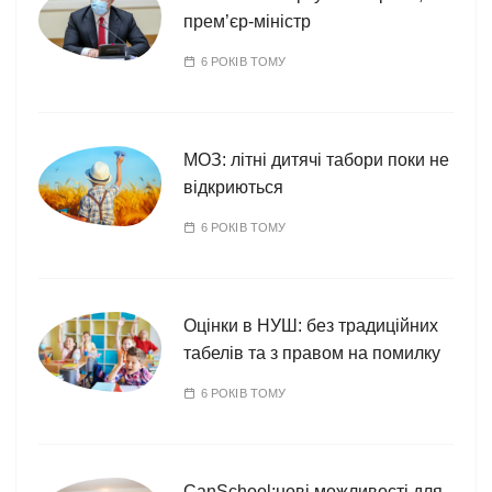
прем’єр-міністр
6 РОКІВ ТОМУ
МОЗ: літні дитячі табори поки не
відкриються
6 РОКІВ ТОМУ
Оцінки в НУШ: без традиційних
табелів та з правом на помилку
6 РОКІВ ТОМУ
CanSchool:нові можливості для