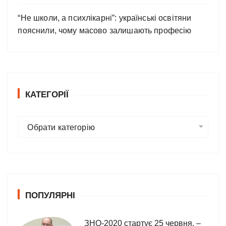
“Не школи, а психлікарні”: українські освітяни
пояснили, чому масово залишають професію
КАТЕГОРІЇ
К
Обрати категорію
а
т
е
г
о
ПОПУЛЯРНІ
р
і
ї
ЗНО-2020 стартує 25 червня, –