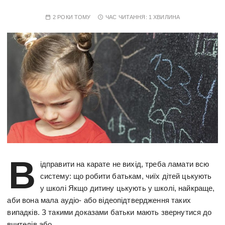
2 РОКИ ТОМУ
ЧАС ЧИТАННЯ:
1 ХВИЛИНА
В
ідправити на карате не вихід, треба ламати всю
систему: що робити батькам, чиїх дітей цькують
у школі Якщо дитину цькують у школі, найкраще,
аби вона мала аудіо- або відеопідтвердження таких
випадків. З такими доказами батьки мають звернутися до
вчителів або…