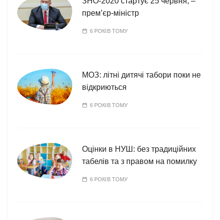
ї
ЗНО-2020 стартує 25 червня, –
прем’єр-міністр
6 РОКІВ ТОМУ
МОЗ: літні дитячі табори поки не
відкриються
6 РОКІВ ТОМУ
Оцінки в НУШ: без традиційних
табелів та з правом на помилку
6 РОКІВ ТОМУ