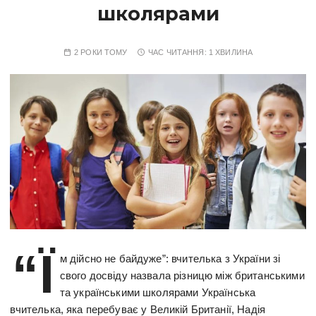
школярами
2 РОКИ ТОМУ
ЧАС ЧИТАННЯ:
1 ХВИЛИНА
“Ї
м дійсно не байдуже”: вчителька з України зі
свого досвіду назвала різницю між британськими
та українськими школярами Українська
вчителька, яка перебуває у Великій Британії, Надія