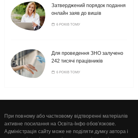
Затверджений порядок подання
онлайн заяв до вишів
6 РОКІВ ТОМУ
Для проведення ЗНО залучено
242 тисячі працівників
6 РОКІВ ТОМУ
При повному або частковому відтворенні матеріалів
активне посилання на Освіта-Інфо обов'язкове.
Адміністрація сайту може не поділяти думку автора і