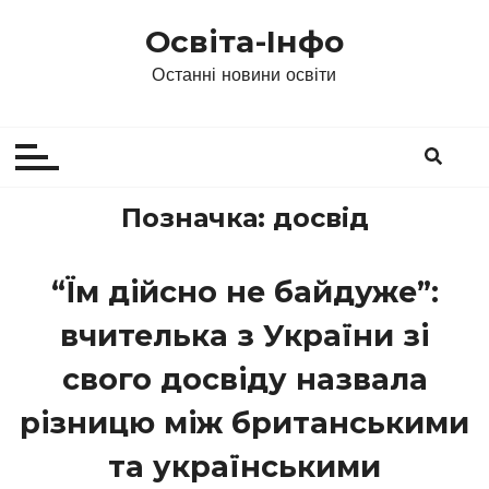
П
Освіта-Інфо
е
р
Останні новини освіти
е
й
т
и
д
Позначка:
досвід
о
в
“Їм дійсно не байдуже”:
м
і
вчителька з України зі
с
т
свого досвіду назвала
у
різницю між британськими
та українськими