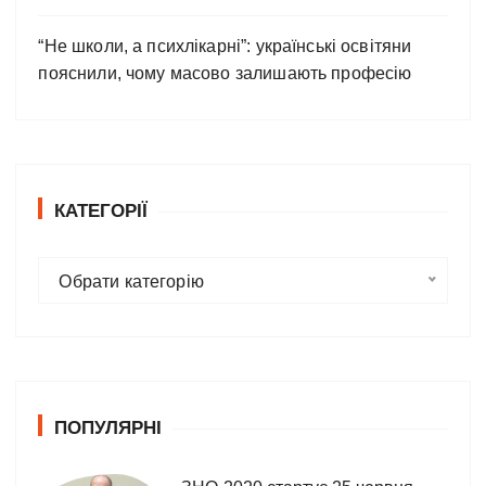
“Не школи, а психлікарні”: українські освітяни
пояснили, чому масово залишають професію
КАТЕГОРІЇ
К
Обрати категорію
а
т
е
г
о
ПОПУЛЯРНІ
р
і