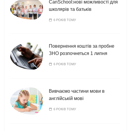
CanSchool:нові можливості для
школярів та батьків
6 РОКІВ ТОМУ
Повернення коштів за пробне
ЗНО розпочнеться 1 липня
6 РОКІВ ТОМУ
Вивчаємо частини мови в
англійській мові
6 РОКІВ ТОМУ