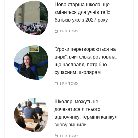
Нова старша школа: що
зміниться для учнів та їх
батьків уже з 2027 року
1 РІК ТОМУ
“Уроки перетворюються на
цирк”: вчителька розповіла,
що насправді потрібно
сучасним школярам
1 РІК ТОМУ
Школярі можуть не
дочекатися літнього
відпочинку: терміни канікул
знову змінили
1 РІК ТОМУ