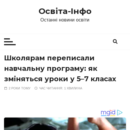
П
Освіта-Інфо
е
р
Останні новини освіти
е
й
т
и
д
Школярам переписали
о
навчальну програму: як
в
м
зміняться уроки у 5–7 класах
і
2 РОКИ ТОМУ
ЧАС ЧИТАННЯ:
1 ХВИЛИНА
с
т
у