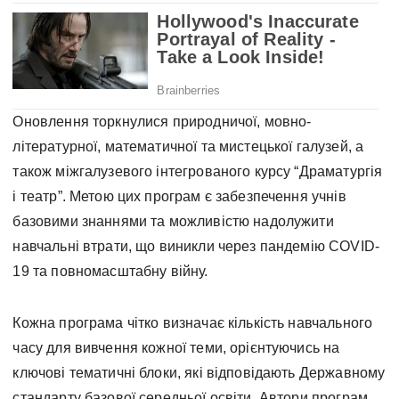
Оновлення торкнулися природничої, мовно-
літературної, математичної та мистецької галузей, а
також міжгалузевого інтегрованого курсу “Драматургія
і театр”. Метою цих програм є забезпечення учнів
базовими знаннями та можливістю надолужити
навчальні втрати, що виникли через пандемію COVID-
19 та повномасштабну війну.
Кожна програма чітко визначає кількість навчального
часу для вивчення кожної теми, орієнтуючись на
ключові тематичні блоки, які відповідають Державному
стандарту базової середньої освіти. Автори програм