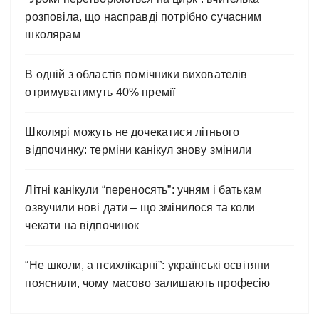
розповіла, що насправді потрібно сучасним
школярам
В одній з областів помічники вихователів
отримуватимуть 40% премії
Школярі можуть не дочекатися літнього
відпочинку: терміни канікул знову змінили
Літні канікули “переносять”: учням і батькам
озвучили нові дати – що змінилося та коли
чекати на відпочинок
“Не школи, а психлікарні”: українські освітяни
пояснили, чому масово залишають професію