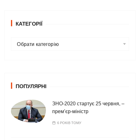
КАТЕГОРІЇ
К
Обрати категорію
а
т
е
г
о
ПОПУЛЯРНІ
р
і
ї
ЗНО-2020 стартує 25 червня, –
прем’єр-міністр
6 РОКІВ ТОМУ