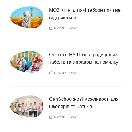
МОЗ: літні дитячі табори поки не
відкриються
6 РОКІВ ТОМУ
Оцінки в НУШ: без традиційних
табелів та з правом на помилку
6 РОКІВ ТОМУ
CanSchool:нові можливості для
школярів та батьків
6 РОКІВ ТОМУ