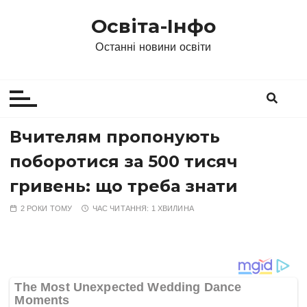
П
Освіта-Інфо
е
р
Останні новини освіти
е
й
т
и
д
Вчителям пропонують
о
поборотися за 500 тисяч
в
м
гривень: що треба знати
і
2 РОКИ ТОМУ
ЧАС ЧИТАННЯ:
1 ХВИЛИНА
с
т
у