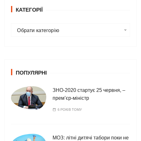
КАТЕГОРІЇ
К
Обрати категорію
а
т
е
г
о
ПОПУЛЯРНІ
р
і
ї
ЗНО-2020 стартує 25 червня, –
прем’єр-міністр
6 РОКІВ ТОМУ
МОЗ: літні дитячі табори поки не