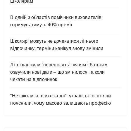
школярам
В одній з областів помічники вихователів
отримуватимуть 40% премії
Школярі можуть не дочекатися літнього
відпочинку: терміни канікул знову змінили
Літні канікули “переносять”: учням і батькам
озвучили нові дати – що змінилося та коли
чекати на відпочинок
“Не школи, а психлікарні”: українські освітяни
пояснили, чому масово залишають професію