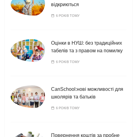
відкриються
6 РОКІВ ТОМУ
Оцінки в НУШ: без традиційних
табелів та з правом на помилку
6 РОКІВ ТОМУ
CanSchool:нові можливості для
школярів та батьків
6 РОКІВ ТОМУ
Повернення коштів за пробне