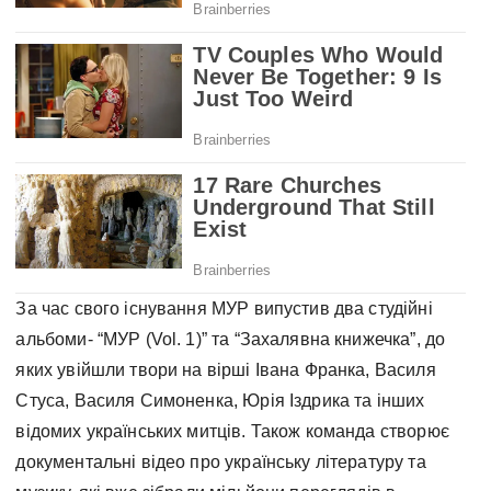
За час свого існування МУР випустив два студійні
альбоми- “МУР (Vol. 1)” та “Захалявна книжечка”, до
яких увійшли твори на вірші Івана Франка, Василя
Стуса, Василя Симоненка, Юрія Іздрика та інших
відомих українських митців. Також команда створює
документальні відео про українську літературу та