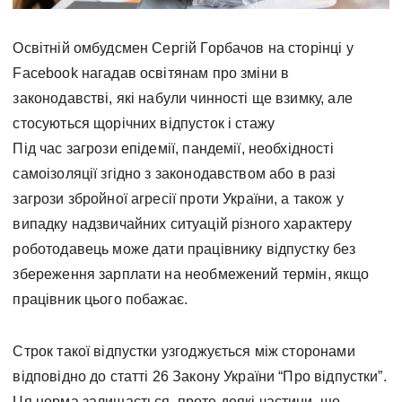
Освітній омбудсмен Сергій Горбачов на сторінці у
Facebook нагадав освітянам про зміни в
законодавстві, які набули чинності ще взимку, але
стосуються щорічних відпусток і стажу
Під час загрози епідемії, пандемії, необхідності
самоізоляції згідно з законодавством або в разі
загрози збройної агресії проти України, а також у
випадку надзвичайних ситуацій різного характеру
роботодавець може дати працівнику відпустку без
збереження зарплати на необмежений термін, якщо
працівник цього побажає.
Строк такої відпустки узгоджується між сторонами
відповідно до статті 26 Закону України “Про відпустки”.
Ця норма залишається, проте деякі частини, що