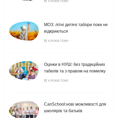
6 РОКІВ ТОМУ
МОЗ: літні дитячі табори поки не
відкриються
6 РОКІВ ТОМУ
Оцінки в НУШ: без традиційних
табелів та з правом на помилку
6 РОКІВ ТОМУ
CanSchool:нові можливості для
школярів та батьків