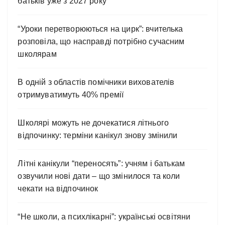
батьків уже з 2027 року
“Уроки перетворюються на цирк”: вчителька
розповіла, що насправді потрібно сучасним
школярам
В одній з областів помічники вихователів
отримуватимуть 40% премії
Школярі можуть не дочекатися літнього
відпочинку: терміни канікул знову змінили
Літні канікули “переносять”: учням і батькам
озвучили нові дати – що змінилося та коли
чекати на відпочинок
“Не школи, а психлікарні”: українські освітяни