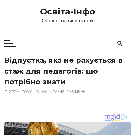
П
Освіта-Інфо
е
р
Останні новини освіти
е
й
т
и
д
Відпустка, яка не рахується в
о
стаж для педагогів: що
в
м
потрібно знати
і
2 РОКИ ТОМУ
ЧАС ЧИТАННЯ:
2 ХВИЛИНИ
с
т
у