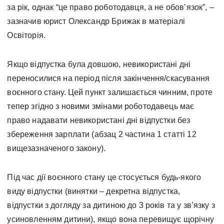
за рік, однак “це право роботодавця, а не обов’язок”, –
зазначив юрист Олександр Брижак в матеріалі
Освіторія.
Якщо відпустка була довшою, невикористані дні
переносилися на період після закінчення/скасування
воєнного стану. Цей пункт залишається чинним, проте
тепер згідно з новими змінами роботодавець має
право надавати невикористані дні відпустки без
збереження зарплати (абзац 2 частина 1 статті 12
вищезазначеного закону).
Під час дії воєнного стану це стосується будь-якого
виду відпустки (винятки – декретна відпустка,
відпустки з догляду за дитиною до 3 років та у зв’язку з
усиновленням дитини), якщо вона перевищує щорічну