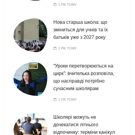
1 РІК ТОМУ
Нова старша школа: що
зміниться для учнів та їх
батьків уже з 2027 року
1 РІК ТОМУ
“Уроки перетворюються на
цирк”: вчителька розповіла,
що насправді потрібно
сучасним школярам
1 РІК ТОМУ
Школярі можуть не
дочекатися літнього
відпочинку: терміни канікул