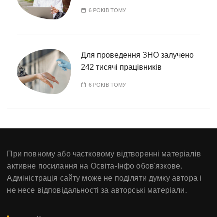
6 РОКІВ ТОМУ
Для проведення ЗНО залучено
242 тисячі працівників
6 РОКІВ ТОМУ
При повному або частковому відтворенні матеріалів
активне посилання на Освіта-Інфо обов'язкове.
Адміністрація сайту може не поділяти думку автора і
не несе відповідальності за авторські матеріали.