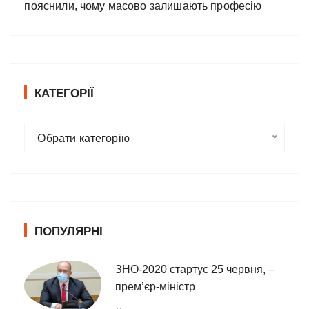
пояснили, чому масово залишають професію
КАТЕГОРІЇ
К
Обрати категорію
а
т
е
г
о
ПОПУЛЯРНІ
р
і
ї
ЗНО-2020 стартує 25 червня, –
прем’єр-міністр