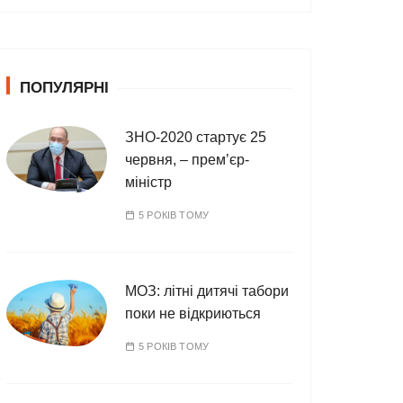
т
е
г
о
ПОПУЛЯРНІ
р
і
ї
ЗНО-2020 стартує 25
червня, – прем’єр-
міністр
5 РОКІВ ТОМУ
МОЗ: літні дитячі табори
поки не відкриються
5 РОКІВ ТОМУ