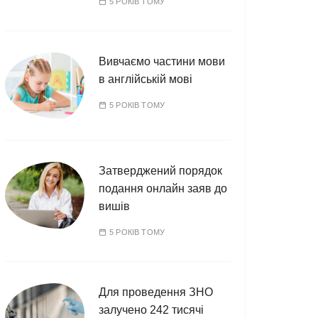
5 РОКІВ ТОМУ
Вивчаємо частини мови
в англійській мові
5 РОКІВ ТОМУ
Затверджений порядок
подання онлайн заяв до
вишів
5 РОКІВ ТОМУ
Для проведення ЗНО
залучено 242 тисячі