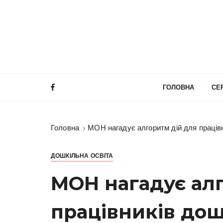
П
е
р
е
й
т
и
ГОЛОВНА
СЕ
д
о
в
Головна
МОН нагадує алгоритм дій для працівн
м
і
с
ДОШКІЛЬНА ОСВІТА
т
МОН нагадує алг
у
працівників дош