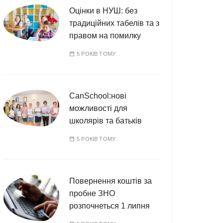
Оцінки в НУШ: без
традиційних табелів та з
правом на помилку
5 РОКІВ ТОМУ
CanSchool:нові
можливості для
школярів та батьків
5 РОКІВ ТОМУ
Повернення коштів за
пробне ЗНО
розпочнеться 1 липня