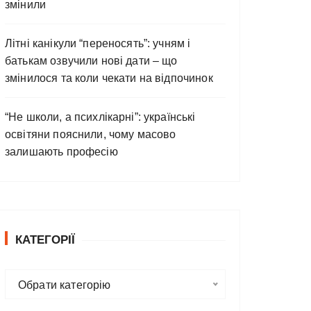
змінили
Літні канікули “переносять”: учням і
батькам озвучили нові дати – що
змінилося та коли чекати на відпочинок
“Не школи, а психлікарні”: українські
освітяни пояснили, чому масово
залишають професію
КАТЕГОРІЇ
К
Обрати категорію
а