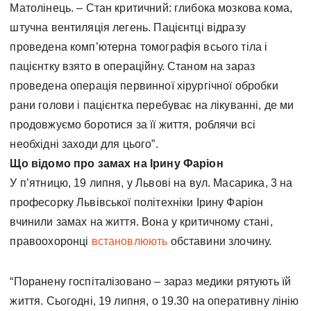
Матолінець. – Стан критичний: глибока мозкова кома,
штучна вентиляція легень. Пацієнтці відразу
проведена комп’ютерна томографія всього тіла і
пацієнтку взято в операційну. Станом на зараз
проведена операція первинної хірургічної обробки
рани голови і пацієнтка перебуває на лікуванні, де ми
продовжуємо боротися за її життя, роблячи всі
необхідні заходи для цього”.
Що відомо про замах на Ірину Фаріон
У п’ятницю, 19 липня, у Львові на вул. Масарика, 3 на
професорку Львівської політехніки Ірину Фаріон
вчинили замах на життя. Вона у критичному стані,
правоохоронці
встановлюють
обставини злочину.
“Поранену госпіталізовано – зараз медики рятують їй
життя. Сьогодні, 19 липня, о 19.30 на оперативну лінію