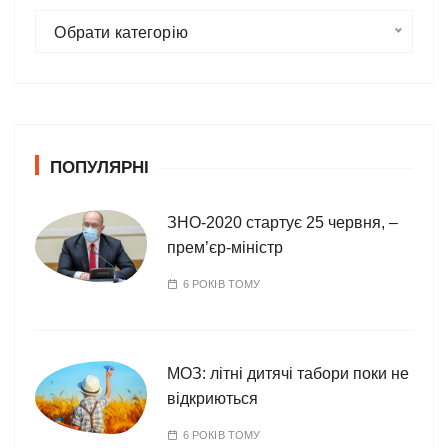
К
Обрати категорію
а
т
е
г
о
ПОПУЛЯРНІ
р
і
ї
ЗНО-2020 стартує 25 червня, –
прем’єр-міністр
6 РОКІВ ТОМУ
МОЗ: літні дитячі табори поки не
відкриються
6 РОКІВ ТОМУ