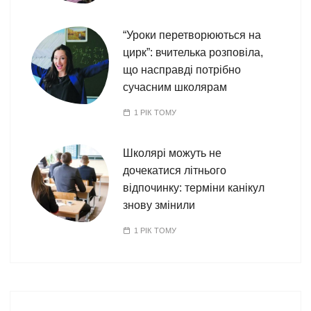
“Уроки перетворюються на
цирк”: вчителька розповіла,
що насправді потрібно
сучасним школярам
1 РІК ТОМУ
Школярі можуть не
дочекатися літнього
відпочинку: терміни канікул
знову змінили
1 РІК ТОМУ