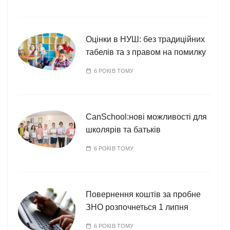
Оцінки в НУШ: без традиційних
табелів та з правом на помилку
6 РОКІВ ТОМУ
CanSchool:нові можливості для
школярів та батьків
6 РОКІВ ТОМУ
Повернення коштів за пробне
ЗНО розпочнеться 1 липня
6 РОКІВ ТОМУ