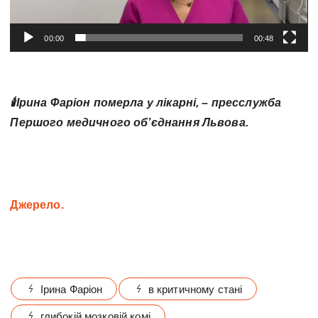
о
г
00:00
00:48
р
а
в
🕯️Ірина Фаріон померла у лікарні, – пресслужба
а
ч
Першого медичного обʼєднання Львова.
Джерело.
Ірина Фаріон
в критичному стані
глибокій мозковій комі