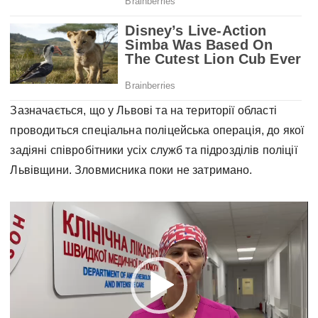
Зазначається, що у Львові та на території області
проводиться спеціальна поліцейська операція, до якої
задіяні співробітники усіх служб та підрозділів поліції
Львівщини. Зловмисника поки не затримано.
В
і
д
е
о
п
р