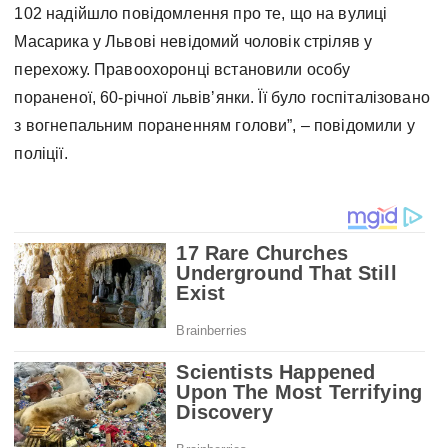
102 надійшло повідомлення про те, що на вулиці
Масарика у Львові невідомий чоловік стріляв у
перехожу. Правоохоронці встановили особу
пораненої, 60-річної львівʼянки. Її було госпіталізовано
з вогнепальним пораненням голови”, – повідомили у
поліції.