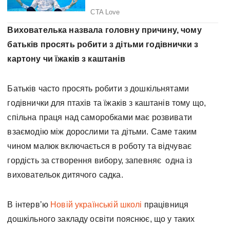
Вихователька назвала головну причину, чому
батьків просять робити з дітьми годівнички з
картону чи їжаків з каштанів
Батьків часто просять робити з дошкільнятами
годівнички для птахів та їжаків з каштанів тому що,
спільна праця над саморобками має розвивати
взаємодію між дорослими та дітьми. Саме таким
чином малюк включається в роботу та відчуває
гордість за створення вибору, запевняє одна із
виховательок дитячого садка.
В інтервʼю
Новій українській школі
працівниця
дошкільного закладу освіти пояснює, що у таких