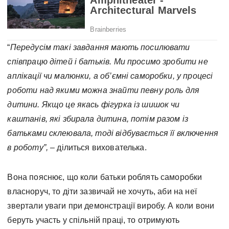
“
Передусім такі завдання мають посилювати
співпрацю дітей і батьків.
Ми просимо зробити не
аплікації чи малюнки, а об’ємні саморобки, у процесі
роботи над якими можна знайти певну роль для
дитини. Якщо це якась фігурка із шишок чи
каштанів, які збирала дитина, потім разом із
батьками склеювала, тоді відбувається її включення
в роботу”, –
ділиться вихователька.
Вона пояснює, що коли батьки роблять саморобки
власноруч, то діти зазвичай не хочуть, аби на неї
звертали уваги при демонстрації виробу. А коли вони
беруть участь у спільній праці, то отримують