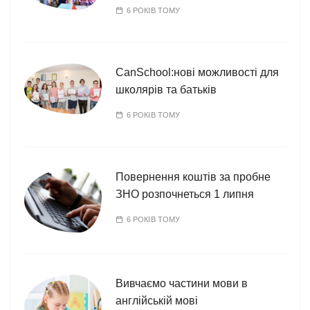
6 РОКІВ ТОМУ
CanSchool:нові можливості для
школярів та батьків
6 РОКІВ ТОМУ
Повернення коштів за пробне
ЗНО розпочнеться 1 липня
6 РОКІВ ТОМУ
Вивчаємо частини мови в
англійській мові