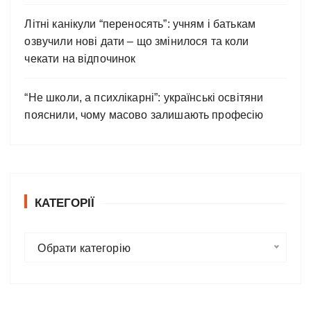
Літні канікули “переносять”: учням і батькам
озвучили нові дати – що змінилося та коли
чекати на відпочинок
“Не школи, а психлікарні”: українські освітяни
пояснили, чому масово залишають професію
КАТЕГОРІЇ
К
Обрати категорію
а
т
е
г