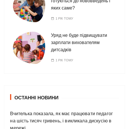
готуються до нововведень і
яких саме?
1 РІК ТОМУ
Уряд не буде підвищувати
зарплати вихователям
дитсадків
1 РІК ТОМУ
ОСТАННІ НОВИНИ
Вчителька показала, як має працювати педагог
на шість тисяч гривень, і викликала дискусію в
мережі