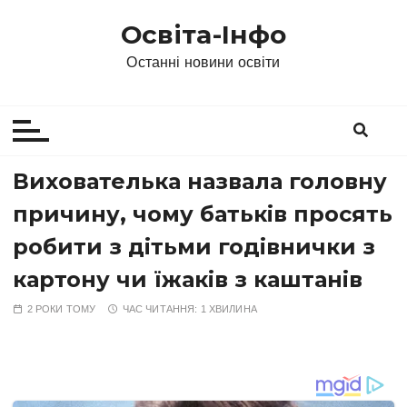
П
Освіта-Інфо
е
р
Останні новини освіти
е
й
т
и
д
Вихователька назвала головну
о
причину, чому батьків просять
в
м
робити з дітьми годівнички з
і
картону чи їжаків з каштанів
с
т
2 РОКИ ТОМУ
ЧАС ЧИТАННЯ:
1 ХВИЛИНА
у