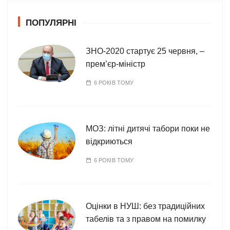
о
ПОПУЛЯРНІ
р
і
ї
ЗНО-2020 стартує 25 червня, –
прем’єр-міністр
6 РОКІВ ТОМУ
МОЗ: літні дитячі табори поки не
відкриються
6 РОКІВ ТОМУ
Оцінки в НУШ: без традиційних
табелів та з правом на помилку