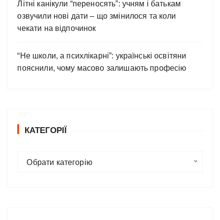
Літні канікули “переносять”: учням і батькам
озвучили нові дати – що змінилося та коли
чекати на відпочинок
“Не школи, а психлікарні”: українські освітяни
пояснили, чому масово залишають професію
КАТЕГОРІЇ
К
Обрати категорію
а
т
е
г
о