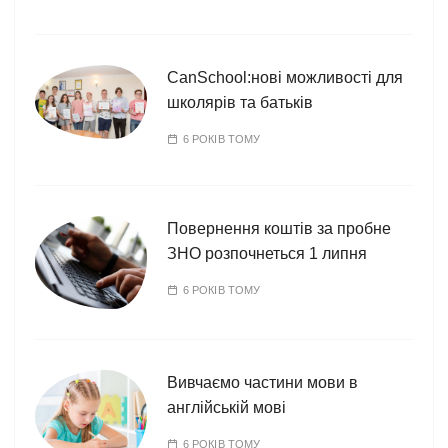
CanSchool:нові можливості для
школярів та батьків
6 РОКІВ ТОМУ
Повернення коштів за пробне
ЗНО розпочнеться 1 липня
6 РОКІВ ТОМУ
Вивчаємо частини мови в
англійській мові
6 РОКІВ ТОМУ