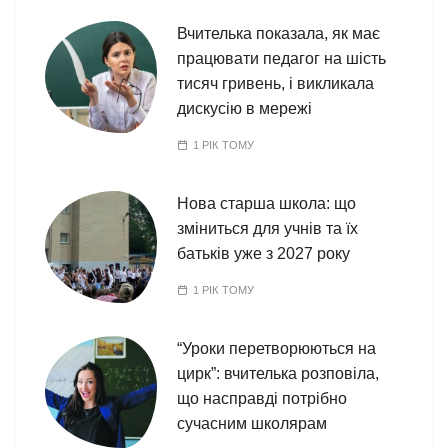
Вчителька показала, як має
працювати педагог на шість
тисяч гривень, і викликала
дискусію в мережі
1 РІК ТОМУ
Нова старша школа: що
зміниться для учнів та їх
батьків уже з 2027 року
1 РІК ТОМУ
“Уроки перетворюються на
цирк”: вчителька розповіла,
що насправді потрібно
сучасним школярам