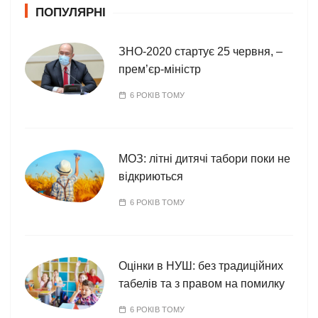
ПОПУЛЯРНІ
р
і
ї
ЗНО-2020 стартує 25 червня, –
прем’єр-міністр
6 РОКІВ ТОМУ
МОЗ: літні дитячі табори поки не
відкриються
6 РОКІВ ТОМУ
Оцінки в НУШ: без традиційних
табелів та з правом на помилку
6 РОКІВ ТОМУ