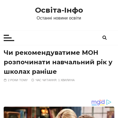
П
Освіта-Інфо
е
р
Останні новини освіти
е
й
т
и
д
Чи рекомендуватиме МОН
о
розпочинати навчальний рік у
в
м
школах раніше
і
2 РОКИ ТОМУ
ЧАС ЧИТАННЯ:
1 ХВИЛИНА
с
т
у