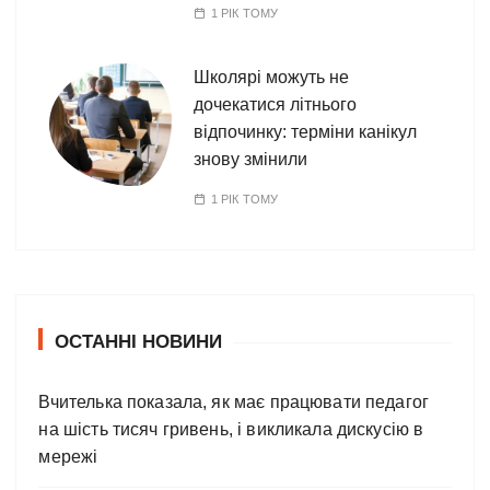
1 РІК ТОМУ
Школярі можуть не
дочекатися літнього
відпочинку: терміни канікул
знову змінили
1 РІК ТОМУ
ОСТАННІ НОВИНИ
Вчителька показала, як має працювати педагог
на шість тисяч гривень, і викликала дискусію в
мережі