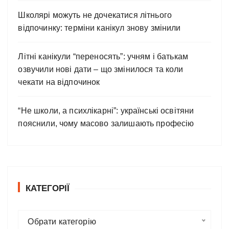
Школярі можуть не дочекатися літнього
відпочинку: терміни канікул знову змінили
Літні канікули “переносять”: учням і батькам
озвучили нові дати – що змінилося та коли
чекати на відпочинок
“Не школи, а психлікарні”: українські освітяни
пояснили, чому масово залишають професію
КАТЕГОРІЇ
К
Обрати категорію
а