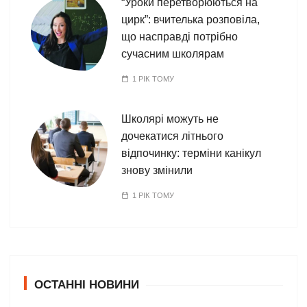
“Уроки перетворюються на
цирк”: вчителька розповіла,
що насправді потрібно
сучасним школярам
1 РІК ТОМУ
Школярі можуть не
дочекатися літнього
відпочинку: терміни канікул
знову змінили
1 РІК ТОМУ
ОСТАННІ НОВИНИ