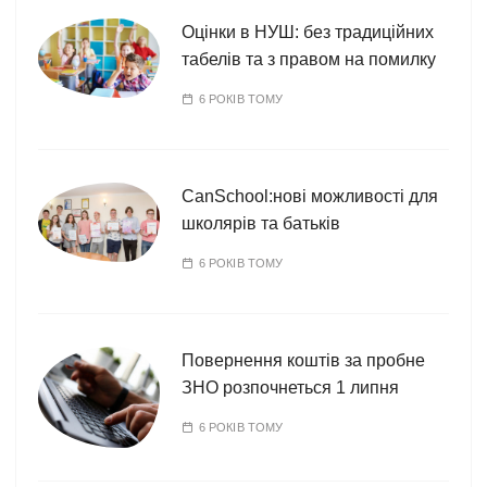
Оцінки в НУШ: без традиційних
табелів та з правом на помилку
6 РОКІВ ТОМУ
CanSchool:нові можливості для
школярів та батьків
6 РОКІВ ТОМУ
Повернення коштів за пробне
ЗНО розпочнеться 1 липня
6 РОКІВ ТОМУ