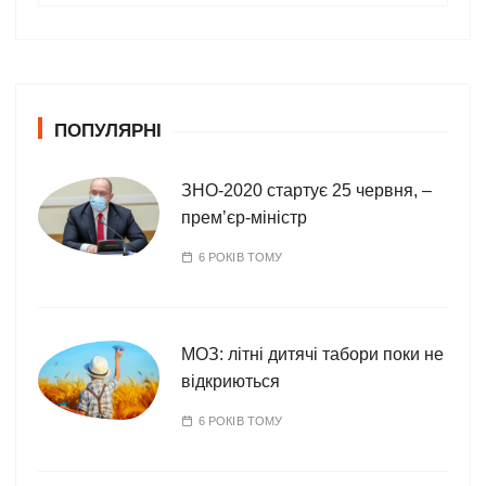
т
е
г
о
ПОПУЛЯРНІ
р
і
ї
ЗНО-2020 стартує 25 червня, –
прем’єр-міністр
6 РОКІВ ТОМУ
МОЗ: літні дитячі табори поки не
відкриються
6 РОКІВ ТОМУ