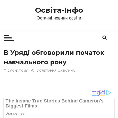
П
Освіта-Інфо
е
р
Останні новини освіти
е
й
т
и
д
В Уряді обговорили початок
о
навчального року
в
м
2 РОКИ ТОМУ
ЧАС ЧИТАННЯ:
1 ХВИЛИНА
і
с
т
у