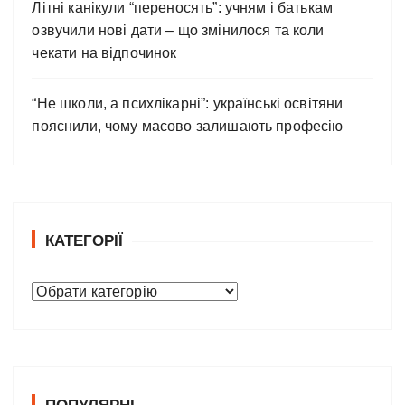
Літні канікули “переносять”: учням і батькам
озвучили нові дати – що змінилося та коли
чекати на відпочинок
“Не школи, а психлікарні”: українські освітяни
пояснили, чому масово залишають професію
КАТЕГОРІЇ
К
а
т
е
г
о