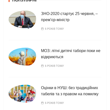
ПОПУЛЯРНІ
р
і
ЗНО-2020 стартує 25 червня, –
ї
прем’єр-міністр
6 РОКІВ ТОМУ
МОЗ: літні дитячі табори поки не
відкриються
6 РОКІВ ТОМУ
Оцінки в НУШ: без традиційних
табелів та з правом на помилку
6 РОКІВ ТОМУ