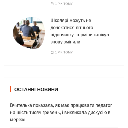
1 РІК ТОМУ
Школярі можуть не
дочекатися літнього
відпочинку: терміни канікул
знову змінили
1 РІК ТОМУ
ОСТАННІ НОВИНИ
Вчителька показала, як має працювати педагог
на шість тисяч гривень, і викликала дискусію в
мережі