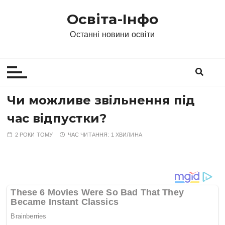
П
Освіта-Інфо
е
р
Останні новини освіти
е
й
т
и
д
Чи можливе звільнення під
о
час відпустки?
в
м
2 РОКИ ТОМУ
ЧАС ЧИТАННЯ:
1 ХВИЛИНА
і
с
т
у