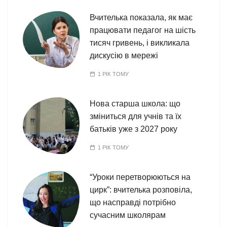
Вчителька показала, як має
працювати педагог на шість
тисяч гривень, і викликала
дискусію в мережі
1 РІК ТОМУ
Нова старша школа: що
зміниться для учнів та їх
батьків уже з 2027 року
1 РІК ТОМУ
“Уроки перетворюються на
цирк”: вчителька розповіла,
що насправді потрібно
сучасним школярам