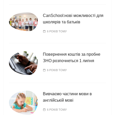
CanSchool:нові можливості для
школярів та батьків
6 РОКІВ ТОМУ
Повернення коштів за пробне
ЗНО розпочнеться 1 липня
6 РОКІВ ТОМУ
Вивчаємо частини мови в
англійській мові
6 РОКІВ ТОМУ