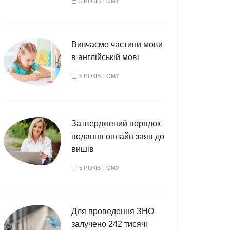
5 РОКІВ ТОМУ
Вивчаємо частини мови
в англійській мові
5 РОКІВ ТОМУ
Затверджений порядок
подання онлайн заяв до
вишів
5 РОКІВ ТОМУ
Для проведення ЗНО
залучено 242 тисячі