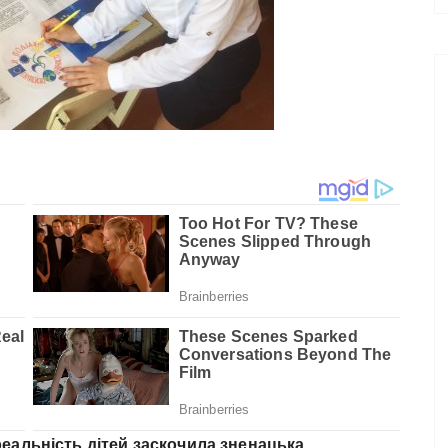
 реальність дітей заскочила зненацька