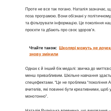
Проте не все так погано. Наталія зазначає, 
поза програмою. Вони обізнані у політичному
та фільтрувати інформацію. Це покоління нац
проєкти та дбають про своє здоров’я.
Чтайте також:
Школярі можуть не дочека
знову змінили
Однак є й інший бік медалі: звичка до миттє
менш привабливим. Шкільне навчання здаєтьс
спецефектами. “Це не проблема “покоління Ал
вчителів, які повинні бути креативними, щоб 
монотонно”.
Наталія Рудніцька впевнена, що виховання – 