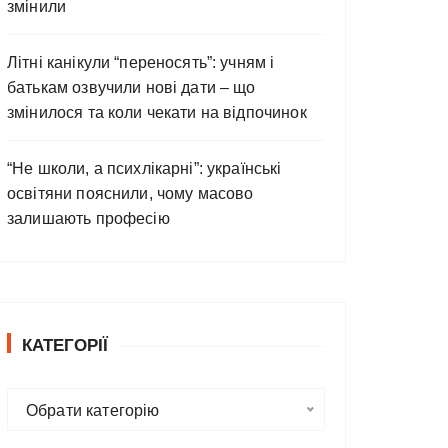
змінили
Літні канікули “переносять”: учням і
батькам озвучили нові дати – що
змінилося та коли чекати на відпочинок
“Не школи, а психлікарні”: українські
освітяни пояснили, чому масово
залишають професію
КАТЕГОРІЇ
К
Обрати категорію
а