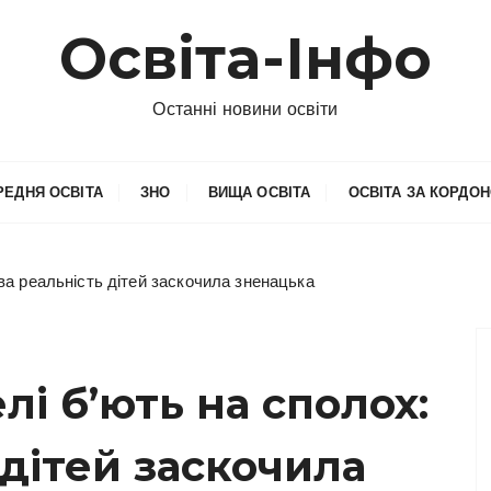
Освіта-Інфо
Останні новини освіти
РЕДНЯ ОСВІТА
ЗНО
ВИЩА ОСВІТА
ОСВІТА ЗА КОРДО
ова реальність дітей заскочила зненацька
лі б’ють на сполох:
 дітей заскочила