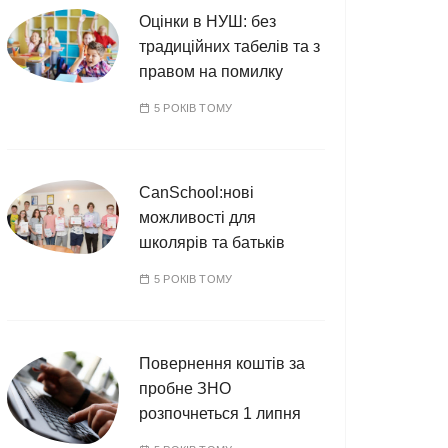
Оцінки в НУШ: без
традиційних табелів та з
правом на помилку
5 РОКІВ ТОМУ
CanSchool:нові
можливості для
школярів та батьків
5 РОКІВ ТОМУ
Повернення коштів за
пробне ЗНО
розпочнеться 1 липня