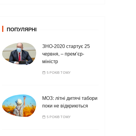
т
е
г
о
ПОПУЛЯРНІ
р
і
ї
ЗНО-2020 стартує 25
червня, – прем’єр-
міністр
5 РОКІВ ТОМУ
МОЗ: літні дитячі табори
поки не відкриються
5 РОКІВ ТОМУ