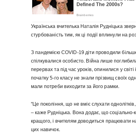
Українська вчителька Наталія Рудніцька звер
стурбованість тим, як ці події вплинули на роз
З пандемією COVID-19 діти проводили більше
спілкувалися особисто. Війна лише поглибила 
перервах та під час уроків, опинилися у світі 
початку 5-го класу не знали прізвищ своїх од
мали потреби виходити за його рамки.
“Це покоління, що не вміє слухати однолітків
– каже Рудніцька. Вона додає, що соціально-
кращого, і вчителям доводиться працювати 
цих навичок.