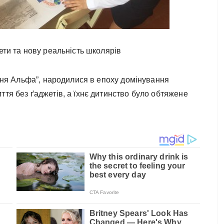
ети та нову реальність школярів
іння Альфа”, народилися в епоху домінування
ття без ґаджетів, а їхнє дитинство було обтяжене