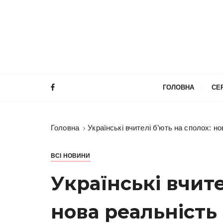
П
е
р
е
й
т
и
ГОЛОВНА
СЕ
д
о
в
Головна
Українські вчителі б’ють на сполох: н
м
і
с
ВСІ НОВИНИ
т
Українські вчите
у
нова реальність