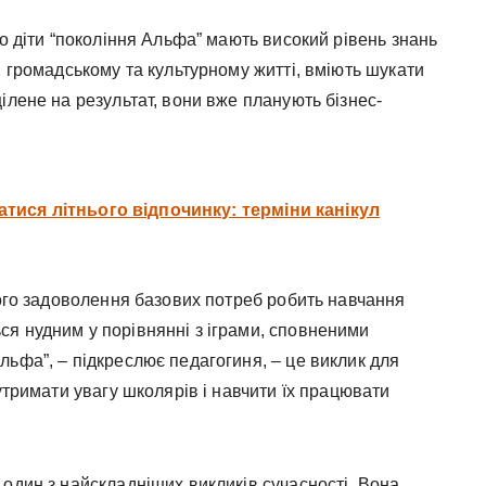
що діти “покоління Альфа” мають високий рівень знань
, громадському та культурному житті, вміють шукати
ілене на результат, вони вже планують бізнес-
тися літнього відпочинку: терміни канікул
вого задоволення базових потреб робить навчання
я нудним у порівнянні з іграми, сповненими
ьфа”, – підкреслює педагогиня, – це виклик для
утримати увагу школярів і навчити їх працювати
один з найскладніших викликів сучасності. Вона