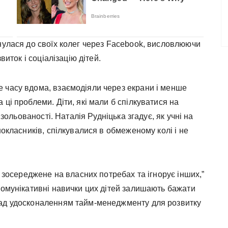
нулася до своїх колег через Facebook, висловлюючи
виток і соціалізацію дітей.
 часу вдома, взаємодіяли через екрани і менше
ці проблеми. Діти, які мали б спілкуватися на
ізольованості. Наталія Рудніцька згадує, як учні на
нокласників, спілкувалися в обмеженому колі і не
, зосереджене на власних потребах та ігнорує інших,”
комунікативні навички цих дітей залишають бажати
над удосконаленням тайм-менеджменту для розвитку