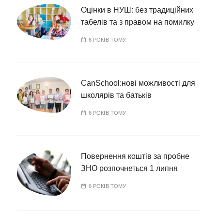
Оцінки в НУШ: без традиційних
табелів та з правом на помилку
6 РОКІВ ТОМУ
CanSchool:нові можливості для
школярів та батьків
6 РОКІВ ТОМУ
Повернення коштів за пробне
ЗНО розпочнеться 1 липня
6 РОКІВ ТОМУ