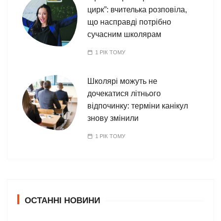
цирк”: вчителька розповіла,
що насправді потрібно
сучасним школярам
1 РІК ТОМУ
Школярі можуть не
дочекатися літнього
відпочинку: терміни канікул
знову змінили
1 РІК ТОМУ
ОСТАННІ НОВИНИ