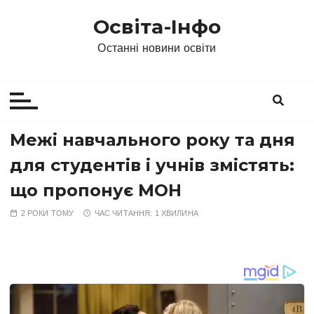
П
Освіта-Інфо
е
р
Останні новини освіти
е
й
т
и
д
Межі навчального року та дня
о
для студентів і учнів змістять:
в
м
що пропонує МОН
і
2 РОКИ ТОМУ
ЧАС ЧИТАННЯ:
1 ХВИЛИНА
с
т
у