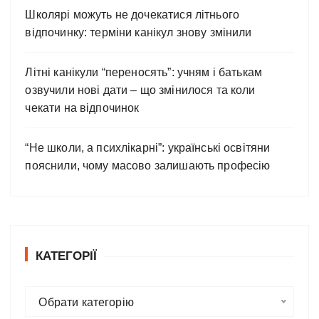
Школярі можуть не дочекатися літнього
відпочинку: терміни канікул знову змінили
Літні канікули “переносять”: учням і батькам
озвучили нові дати – що змінилося та коли
чекати на відпочинок
“Не школи, а психлікарні”: українські освітяни
пояснили, чому масово залишають професію
КАТЕГОРІЇ
К
Обрати категорію
а