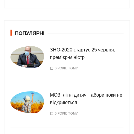
т
е
г
о
ПОПУЛЯРНІ
р
і
ї
ЗНО-2020 стартує 25 червня, –
прем’єр-міністр
6 РОКІВ ТОМУ
МОЗ: літні дитячі табори поки не
відкриються
6 РОКІВ ТОМУ