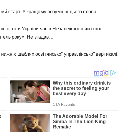
рний старт. У кращому розумінні цього слова.
рів освіти України часів Незалежності чи їхніх
итель року». Не згадав…
 нижніх щаблях освітянської управлінської вертикалі.