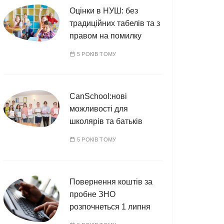
Оцінки в НУШ: без
традиційних табелів та з
правом на помилку
5 РОКІВ ТОМУ
CanSchool:нові
можливості для
школярів та батьків
5 РОКІВ ТОМУ
Повернення коштів за
пробне ЗНО
розпочнеться 1 липня