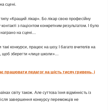
на сцені.
 типу «Кращий лікар». Бо лікар свою професійну
онтакті з пацієнтом конкретним результатом. І було
а награно на сцені…
такі конкурси, працює на шоу. І багато вчителів на
го, щоб зберегти «лице школи»…
ає працювати педагог на шість тисяч гривень, і
їнах світу також. Але суттєва їхня відмінність із
після завершення конкурсу переможців не