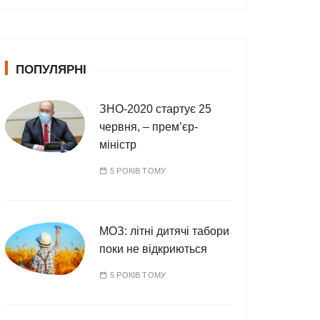
т
е
г
о
ПОПУЛЯРНІ
р
і
ї
ЗНО-2020 стартує 25
червня, – прем’єр-
міністр
5 РОКІВ ТОМУ
МОЗ: літні дитячі табори
поки не відкриються
5 РОКІВ ТОМУ