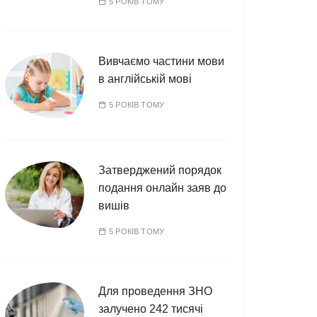
5 РОКІВ ТОМУ
Вивчаємо частини мови
в англійській мові
5 РОКІВ ТОМУ
Затверджений порядок
подання онлайн заяв до
вишів
5 РОКІВ ТОМУ
Для проведення ЗНО
залучено 242 тисячі