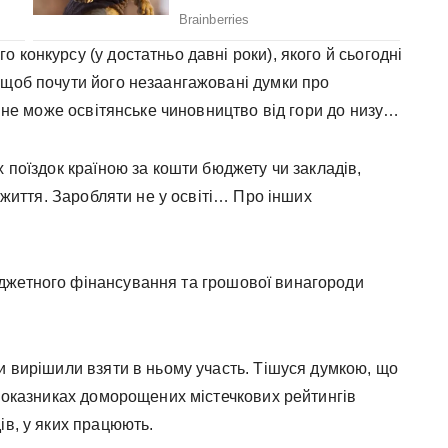
 конкурсу (у достатньо давні роки), якого й сьогодні
 щоб почути його незаангажовані думки про
и не може освітянське чиновництво від гори до низу…
 поїздок країною за кошти бюджету чи закладів,
а життя. Заробляти не у освіті… Про інших
джетного фінансування та грошової винагороди
и вирішили взяти в ньому участь. Тішуся думкою, що
 показниках доморощених містечкових рейтингів
ів, у яких працюють.