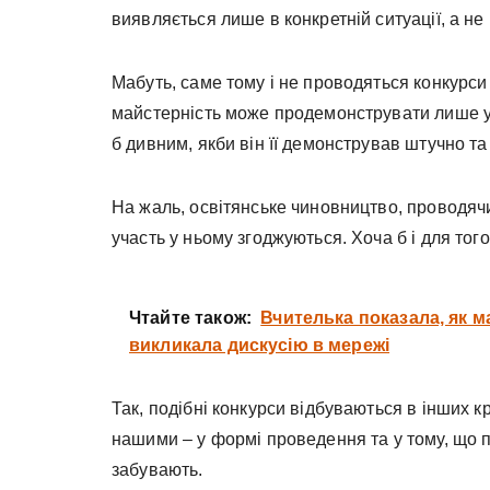
виявляється лише в конкретній ситуації, а не 
Мабуть, саме тому і не проводяться конкурси
майстерність може продемонструвати лише у к
б дивним, якби він її демонстрував штучно т
На жаль, освітянське чиновництво, проводячи 
участь у ньому згоджуються. Хоча б і для то
Чтайте також:
Вчителька показала, як м
викликала дискусію в мережі
Так, подібні конкурси відбуваються в інших кра
нашими – у формі проведення та у тому, що 
забувають.