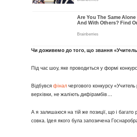
Чи доживемо до того, що звання «Учител
Під час шоу, яке проводиться у формі конкур
Відбувся
фінал
чергового конкурсу «Учитель р
верхівки, не жаліють дифірамбів…
А я залишаюся на тій же позиції, що і багато 
совка. Ідея якого була запозичена Госнар