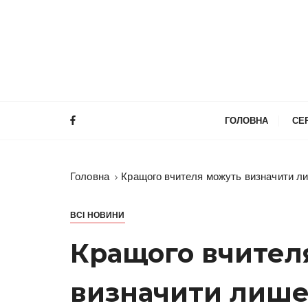
П
е
р
е
й
т
и
ГОЛОВНА
СЕ
д
о
в
Головна
Кращого вчителя можуть визначити лише
м
і
с
ВСІ НОВИНИ
т
Кращого вчител
у
визначити лише т