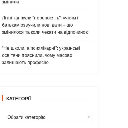
змінили
Літні канікули “переносять”: учням і
батькам озвучили нові дати – що
змінилося та коли чекати на відпочинок
“Не школи, а психлікарні”: українські
освітяни пояснили, чому масово
залишають професію
КАТЕГОРІЇ
К
Обрати категорію
а