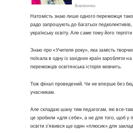
Натомість знаю лише одного переможця такого
радо запрошують до багатьох педколективів,
українську освіту. Але саме тому його терпіт
Знаю про «Учителя року», яка замість творчих
поїхала в одну із західних країн заробляти н
переможців освітянська історія мовчить.
Тож фінал проведений. Чи не вперше без бю
учасникам.
Але складаю шану тим педагогам, які все-так
це зробили «для себе», а не для того, щоб у
освіти зʼявився ще один «плюсик» для заклад