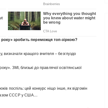
ь року» зробить переможця топ-зіркою?
су, визначати кращого вчителя – безглуздо
оку». ЗМІ, близькі до правлячої освітянської
років поспіль: цей конкурс ніщо інше, як відгомін
образом СССР у США…