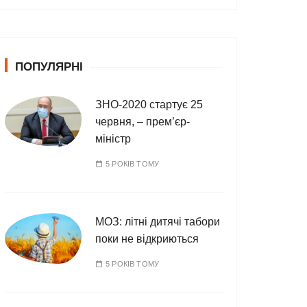
т
е
г
о
ПОПУЛЯРНІ
р
і
ї
ЗНО-2020 стартує 25
червня, – прем’єр-
міністр
5 РОКІВ ТОМУ
МОЗ: літні дитячі табори
поки не відкриються
5 РОКІВ ТОМУ