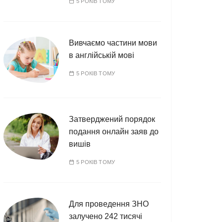
5 РОКІВ ТОМУ
Вивчаємо частини мови
в англійській мові
5 РОКІВ ТОМУ
Затверджений порядок
подання онлайн заяв до
вишів
5 РОКІВ ТОМУ
Для проведення ЗНО
залучено 242 тисячі