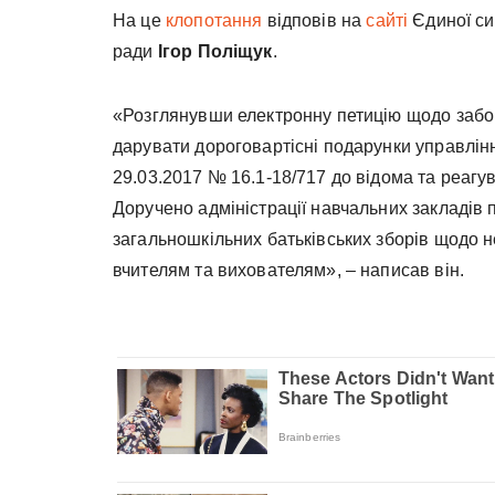
На це
клопотання
відповів на
сайті
Єдиної си
ради
Ігор Поліщук
.
«Розглянувши електронну петицію щодо забо
дарувати дороговартісні подарунки управлінн
29.03.2017 № 16.1-18/717 до відома та реагу
Доручено адміністрації навчальних закладів 
загальношкільних батьківських зборів щодо 
вчителям та вихователям», – написав він.