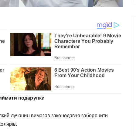
риймати подарунки
 у який лучанин вимагав законодавчо заборонити
колярів.