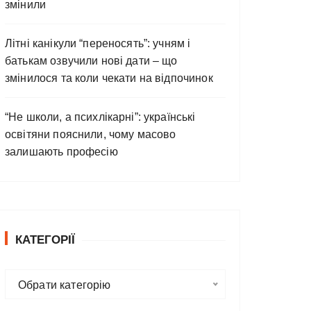
змінили
Літні канікули “переносять”: учням і
батькам озвучили нові дати – що
змінилося та коли чекати на відпочинок
“Не школи, а психлікарні”: українські
освітяни пояснили, чому масово
залишають професію
КАТЕГОРІЇ
К
Обрати категорію
а