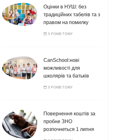
Оцінки в НУШ: без
традиційних табелів та з
правом на помилку
5 РОКІВ ТОМУ
CanSchool:нові
можливості для
школярів та батьків
5 РОКІВ ТОМУ
Повернення коштів за
пробне ЗНО
розпочнеться 1 липня