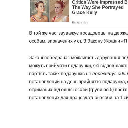
В той же час, зауважує посадовець, на держ
особам, визначених у ст. З Закону України «П
Законі передбачає можливість дарування под
можуть приймати подарунки, які відповідают
вартість таких подарунків
не перевищує один
встановлений на день прийняття подарунка, о
отриманих від однієї особи (групи осіб) протя
встановлених для працездатної особи на 1 сі