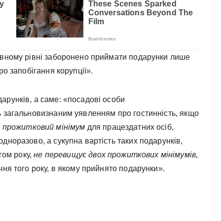
авному рівні заборонено приймати подарунки лише
ро запобігання корупції».
арунків, а саме: «посадові особи
ь загальновизнаним уявленням про гостинність, якщо
 прожитковий мінімум
для працездатних осіб,
дноразово, а сукупна вартість таких подарунків,
гом року,
не перевищує двох прожиткових мінімумів
,
чня того року, в якому прийнято подарунки».