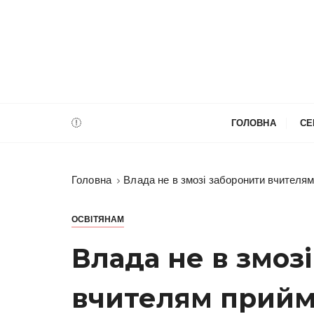
П
е
р
е
й
т
и
ГОЛОВНА
СЕ
д
о
в
Головна
Влада не в змозі заборонити вчителя
м
і
с
ОСВІТЯНАМ
т
Влада не в змоз
у
вчителям прийм