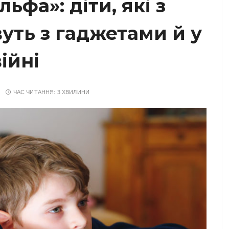
ьфа»: діти, які з
ть з гаджетами й у
війні
ЧАС ЧИТАННЯ:
3 ХВИЛИНИ