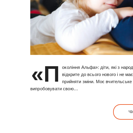
«П
окоління Альфа»: діти, які з нар
відкрите до всього нового і не м
прийняти зміни. Моє вчительське 
випробовувати свою…
Ч