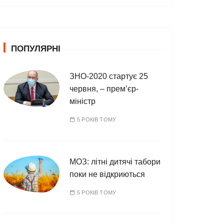
т
е
г
о
ПОПУЛЯРНІ
р
і
ї
ЗНО-2020 стартує 25
червня, – прем’єр-
міністр
5 РОКІВ ТОМУ
МОЗ: літні дитячі табори
поки не відкриються
5 РОКІВ ТОМУ