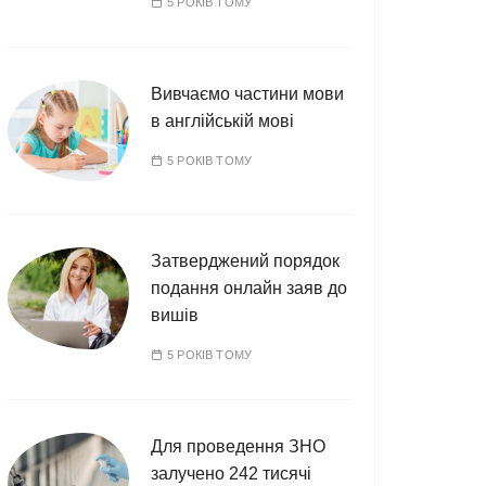
5 РОКІВ ТОМУ
Вивчаємо частини мови
в англійській мові
5 РОКІВ ТОМУ
Затверджений порядок
подання онлайн заяв до
вишів
5 РОКІВ ТОМУ
Для проведення ЗНО
залучено 242 тисячі