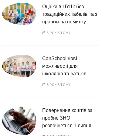
Оцінки в НУШ: без
традиційних табелів та з
правом на помилку
5 РОКІВ ТОМУ
CanSchool:нові
можливості для
школярів та батьків
5 РОКІВ ТОМУ
Повернення коштів за
пробне ЗНО
розпочнеться 1 липня