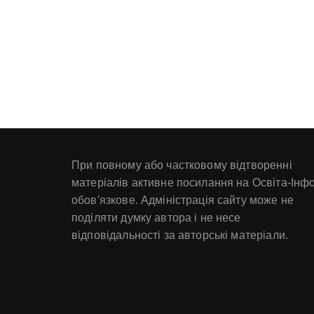
При повному або частковому відтворенні
матеріалів активне посилання на Освіта-Інф
обов'язкове. Адміністрація сайту може не
поділяти думку автора і не несе
відповідальності за авторські матеріали.