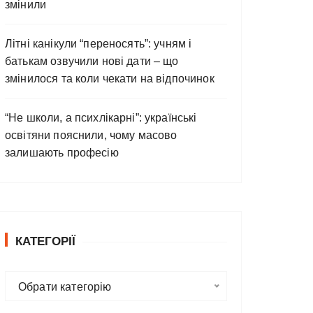
змінили
Літні канікули “переносять”: учням і
батькам озвучили нові дати – що
змінилося та коли чекати на відпочинок
“Не школи, а психлікарні”: українські
освітяни пояснили, чому масово
залишають професію
КАТЕГОРІЇ
К
Обрати категорію
а