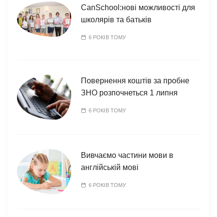
CanSchool:нові можливості для
школярів та батьків
6 РОКІВ ТОМУ
Повернення коштів за пробне
ЗНО розпочнеться 1 липня
6 РОКІВ ТОМУ
Вивчаємо частини мови в
англійській мові
6 РОКІВ ТОМУ