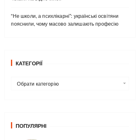
“Не школи, а психлікарні”: українські освітяни
пояснили, чому масово залишають професію
КАТЕГОРІЇ
К
Обрати категорію
а
т
е
г
о
ПОПУЛЯРНІ
р
і