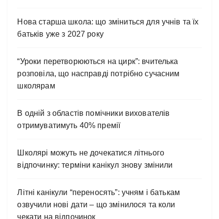
Нова старша школа: що зміниться для учнів та їх
батьків уже з 2027 року
“Уроки перетворюються на цирк”: вчителька
розповіла, що насправді потрібно сучасним
школярам
В одній з областів помічники вихователів
отримуватимуть 40% премії
Школярі можуть не дочекатися літнього
відпочинку: терміни канікул знову змінили
Літні канікули “переносять”: учням і батькам
озвучили нові дати – що змінилося та коли
чекати на відпочинок