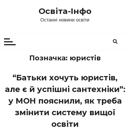
П
Освіта-Інфо
е
р
Останні новини освіти
е
й
т
и
д
Позначка:
юристів
о
в
“Батьки хочуть юристів,
м
і
але є й успішні сантехніки”:
с
т
у МОН пояснили, як треба
у
змінити систему вищої
освіти