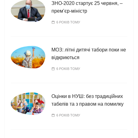
ї
ЗНО-2020 стартує 25 червня, –
прем’єр-міністр
6 РОКІВ ТОМУ
МОЗ: літні дитячі табори поки не
відкриються
6 РОКІВ ТОМУ
Оцінки в НУШ: без традиційних
табелів та з правом на помилку
6 РОКІВ ТОМУ