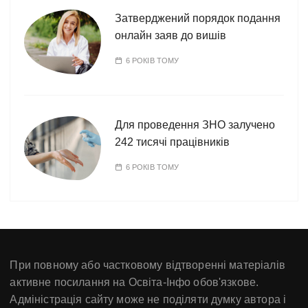
Затверджений порядок подання
онлайн заяв до вишів
6 РОКІВ ТОМУ
Для проведення ЗНО залучено
242 тисячі працівників
6 РОКІВ ТОМУ
При повному або частковому відтворенні матеріалів
активне посилання на Освіта-Інфо обов'язкове.
Адміністрація сайту може не поділяти думку автора і