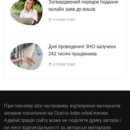
Затверджений порядок подання
онлайн заяв до вишів
6 РОКІВ ТОМУ
Для проведення ЗНО залучено
242 тисячі працівників
6 РОКІВ ТОМУ
При повному або частковому відтворенні матеріалів
активне посилання на Освіта-Інфо обов'язкове.
Адміністрація сайту може не поділяти думку автора і
не несе відповідальності за авторські матеріали.