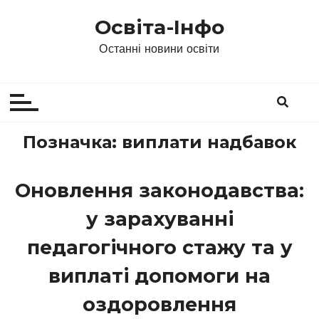
П
Освіта-Інфо
е
р
Останні новини освіти
е
й
т
и
д
Позначка:
виплати надбавок
о
в
Оновлення законодавства:
м
і
у зарахуванні
с
т
педагогічного стажу та у
у
виплаті допомоги на
оздоровлення