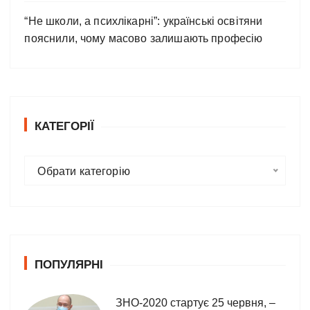
“Не школи, а психлікарні”: українські освітяни
пояснили, чому масово залишають професію
КАТЕГОРІЇ
К
Обрати категорію
а
т
е
г
о
ПОПУЛЯРНІ
р
і
ї
ЗНО-2020 стартує 25 червня, –