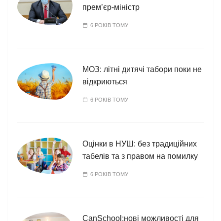
прем’єр-міністр
6 РОКІВ ТОМУ
МОЗ: літні дитячі табори поки не
відкриються
6 РОКІВ ТОМУ
Оцінки в НУШ: без традиційних
табелів та з правом на помилку
6 РОКІВ ТОМУ
CanSchool:нові можливості для