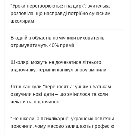
“Уроки перетворюються на цирк”: вчителька
розповіла, що насправді потрібно сучасним
школярам
В одній з областів помічники вихователів
отримуватимуть 40% премії
Школярі можуть не дочекатися літнього
відпочинку: терміни канікул знову змінили
Літні канікули “переносять”: учням і батькам
озвучили нові дати – що змінилося та коли
чекати на відпочинок
“Не школи, а психлікарні”: українські освітяни
пояснили, чому масово залишають професію