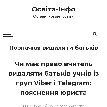
П
Освіта-Інфо
е
р
Останні новини освіти
е
й
т
и
д
Позначка:
видаляти батьків
о
в
Чи має право вчитель
м
і
видаляти батьків учнів із
с
т
груп Viber і Telegram:
у
пояснення юриста
1 РІК ТОМУ
ЧАС ЧИТАННЯ:
1 ХВИЛИНА