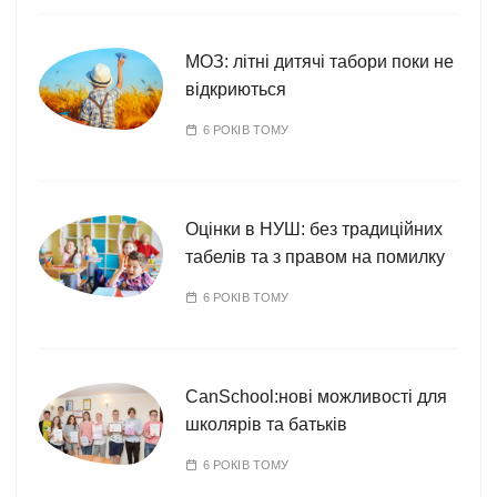
МОЗ: літні дитячі табори поки не
відкриються
6 РОКІВ ТОМУ
Оцінки в НУШ: без традиційних
табелів та з правом на помилку
6 РОКІВ ТОМУ
CanSchool:нові можливості для
школярів та батьків
6 РОКІВ ТОМУ