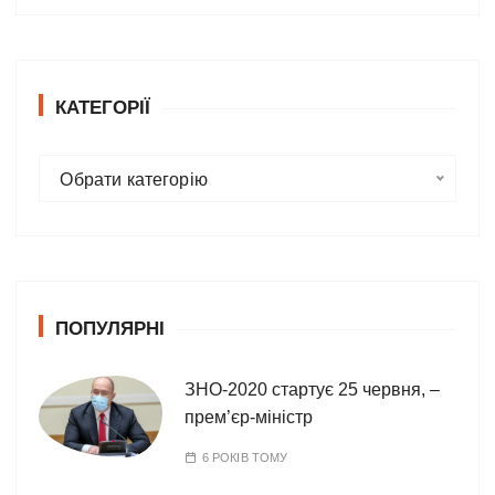
КАТЕГОРІЇ
К
Обрати категорію
а
т
е
г
о
ПОПУЛЯРНІ
р
і
ї
ЗНО-2020 стартує 25 червня, –
прем’єр-міністр
6 РОКІВ ТОМУ