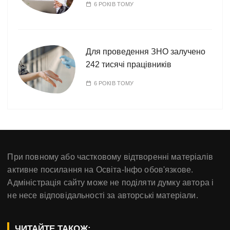
6 РОКІВ ТОМУ
Для проведення ЗНО залучено
242 тисячі працівників
6 РОКІВ ТОМУ
При повному або частковому відтворенні матеріалів
активне посилання на Освіта-Інфо обов'язкове.
Адміністрація сайту може не поділяти думку автора і
не несе відповідальності за авторські матеріали.
ЧИТАЙТЕ ТАКОЖ: