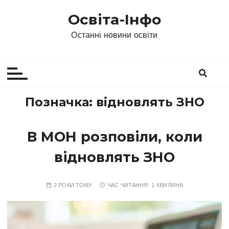
П
Освіта-Інфо
е
р
Останні новини освіти
е
й
т
и
д
Позначка:
відновлять ЗНО
о
в
В МОН розповіли, коли
м
і
відновлять ЗНО
с
т
у
2 РОКИ ТОМУ
ЧАС ЧИТАННЯ:
1 ХВИЛИНА