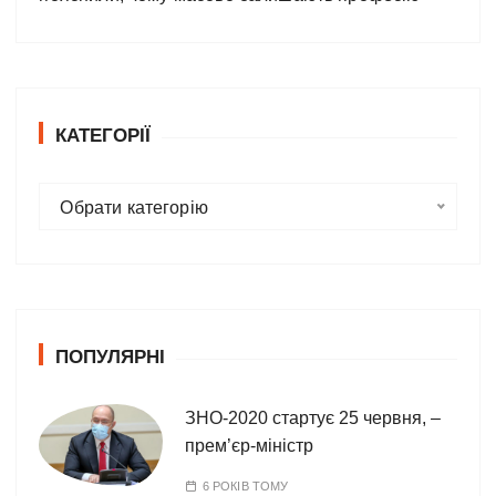
КАТЕГОРІЇ
К
Обрати категорію
а
т
е
г
о
ПОПУЛЯРНІ
р
і
ї
ЗНО-2020 стартує 25 червня, –
прем’єр-міністр
6 РОКІВ ТОМУ