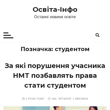
П
Освіта-Інфо
е
р
Останні новини освіти
е
й
т
и
д
Позначка:
студентом
о
в
За які порушення учасника
м
і
НМТ позбавлять права
с
т
стати студентом
у
2 РОКИ ТОМУ
ЧАС ЧИТАННЯ:
1 ХВИЛИНА