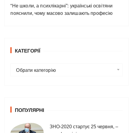
“Не школи, а психлікарні”: українські освітяни
пояснили, чому масово залишають професію
КАТЕГОРІЇ
К
Обрати категорію
а
т
е
г
о
ПОПУЛЯРНІ
р
і
ї
ЗНО-2020 стартує 25 червня, –