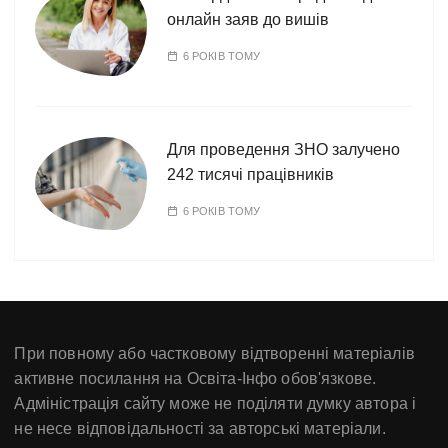
онлайн заяв до вишів
6 РОКІВ ТОМУ
Для проведення ЗНО залучено
242 тисячі працівників
6 РОКІВ ТОМУ
При повному або частковому відтворенні матеріалів
активне посилання на Освіта-Інфо обов'язкове.
Адміністрація сайту може не поділяти думку автора і
не несе відповідальності за авторські матеріали.