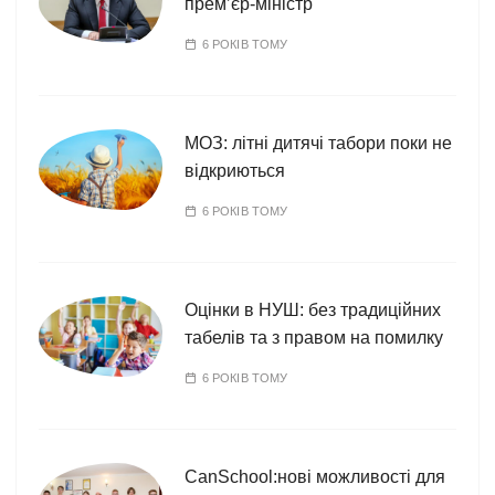
прем’єр-міністр
6 РОКІВ ТОМУ
МОЗ: літні дитячі табори поки не
відкриються
6 РОКІВ ТОМУ
Оцінки в НУШ: без традиційних
табелів та з правом на помилку
6 РОКІВ ТОМУ
CanSchool:нові можливості для