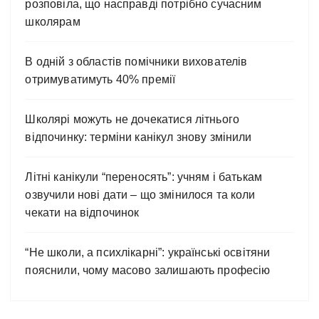
розповіла, що насправді потрібно сучасним
школярам
В одній з областів помічники вихователів
отримуватимуть 40% премії
Школярі можуть не дочекатися літнього
відпочинку: терміни канікул знову змінили
Літні канікули “переносять”: учням і батькам
озвучили нові дати – що змінилося та коли
чекати на відпочинок
“Не школи, а психлікарні”: українські освітяни
пояснили, чому масово залишають професію