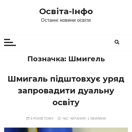
П
Освіта-Інфо
е
р
Останні новини освіти
е
й
т
и
д
Позначка:
Шмигель
о
в
Шмигаль підштовхує уряд
м
і
запровадити дуальну
с
т
освіту
у
6 РОКІВ ТОМУ
ЧАС ЧИТАННЯ:
1 ХВИЛИНА