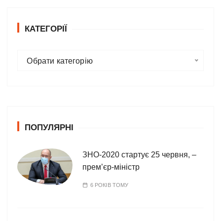
КАТЕГОРІЇ
К
Обрати категорію
а
т
е
г
о
ПОПУЛЯРНІ
р
і
ї
ЗНО-2020 стартує 25 червня, –
прем’єр-міністр
6 РОКІВ ТОМУ