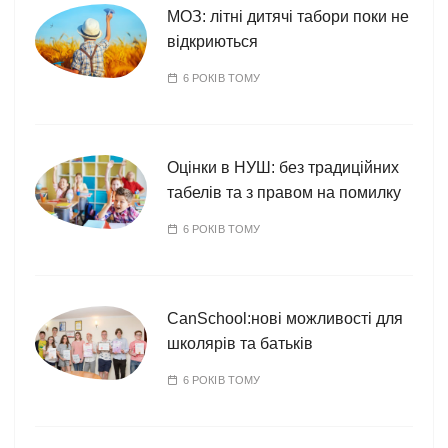
МОЗ: літні дитячі табори поки не
відкриються
6 РОКІВ ТОМУ
Оцінки в НУШ: без традиційних
табелів та з правом на помилку
6 РОКІВ ТОМУ
CanSchool:нові можливості для
школярів та батьків
6 РОКІВ ТОМУ