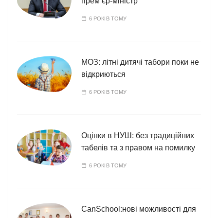
прем’єр-міністр
6 РОКІВ ТОМУ
МОЗ: літні дитячі табори поки не
відкриються
6 РОКІВ ТОМУ
Оцінки в НУШ: без традиційних
табелів та з правом на помилку
6 РОКІВ ТОМУ
CanSchool:нові можливості для