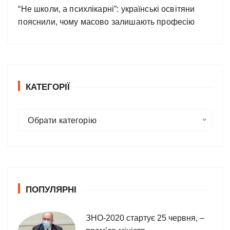
“Не школи, а психлікарні”: українські освітяни
пояснили, чому масово залишають професію
КАТЕГОРІЇ
К
Обрати категорію
а
т
е
г
о
ПОПУЛЯРНІ
р
і
ї
ЗНО-2020 стартує 25 червня, –