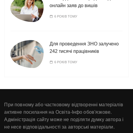
онлайн заяв до вишів
6 РОКІВ ТОМУ
Для проведення ЗНО залучено
242 тисячі працівників
6 РОКІВ ТОМУ
При повному або частковому відтворенні матеріалів
активне посилання на Освіта-Інфо обов'язкове.
Адміністрація сайту може не поділяти думку автора і
не несе відповідальності за авторські матеріали.