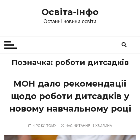
П
Освіта-Інфо
е
р
Останні новини освіти
е
й
т
и
д
Позначка:
роботи дитсадків
о
в
МОН дало рекомендації
м
і
щодо роботи дитсадків у
с
т
новому навчальному році
у
4 РОКИ ТОМУ
ЧАС ЧИТАННЯ:
1 ХВИЛИНА