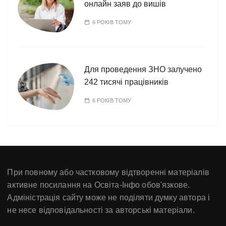
онлайн заяв до вишів
6 РОКІВ ТОМУ
Для проведення ЗНО залучено
242 тисячі працівників
6 РОКІВ ТОМУ
При повному або частковому відтворенні матеріалів
активне посилання на Освіта-Інфо обов'язкове.
Адміністрація сайту може не поділяти думку автора і
не несе відповідальності за авторські матеріали.