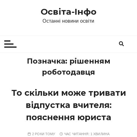
П
Освіта-Інфо
е
р
Останні новини освіти
е
й
т
и
д
Позначка:
рішенням
о
роботодавця
в
м
і
То скільки може тривати
с
відпустка вчителя:
т
у
пояснення юриста
2 РОКИ ТОМУ
ЧАС ЧИТАННЯ:
1 ХВИЛИНА