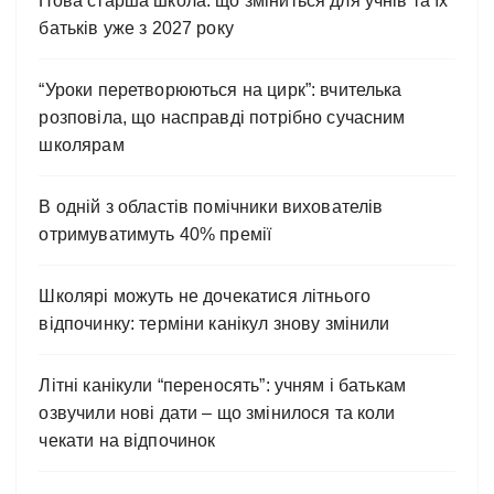
Нова старша школа: що зміниться для учнів та їх
батьків уже з 2027 року
“Уроки перетворюються на цирк”: вчителька
розповіла, що насправді потрібно сучасним
школярам
В одній з областів помічники вихователів
отримуватимуть 40% премії
Школярі можуть не дочекатися літнього
відпочинку: терміни канікул знову змінили
Літні канікули “переносять”: учням і батькам
озвучили нові дати – що змінилося та коли
чекати на відпочинок