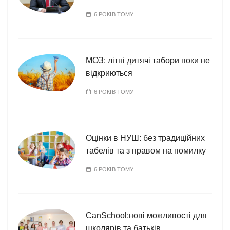
6 РОКІВ ТОМУ
МОЗ: літні дитячі табори поки не
відкриються
6 РОКІВ ТОМУ
Оцінки в НУШ: без традиційних
табелів та з правом на помилку
6 РОКІВ ТОМУ
CanSchool:нові можливості для
школярів та батьків