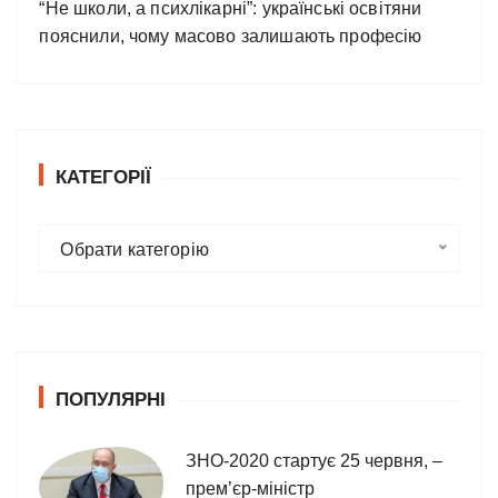
“Не школи, а психлікарні”: українські освітяни
пояснили, чому масово залишають професію
КАТЕГОРІЇ
К
Обрати категорію
а
т
е
г
о
ПОПУЛЯРНІ
р
і
ї
ЗНО-2020 стартує 25 червня, –
прем’єр-міністр