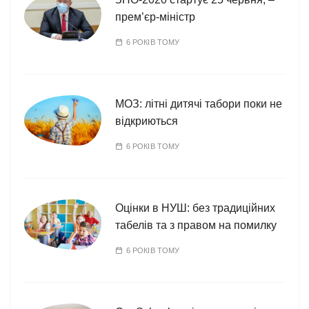
прем’єр-міністр
6 РОКІВ ТОМУ
МОЗ: літні дитячі табори поки не
відкриються
6 РОКІВ ТОМУ
Оцінки в НУШ: без традиційних
табелів та з правом на помилку
6 РОКІВ ТОМУ