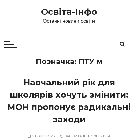
П
Освіта-Інфо
е
р
Останні новини освіти
е
й
т
и
д
Позначка:
ПТУ м
о
в
Навчальний рік для
м
і
школярів хочуть змінити:
с
т
МОН пропонує радикальні
у
заходи
2 РОКИ ТОМУ
ЧАС ЧИТАННЯ:
1 ХВИЛИНА