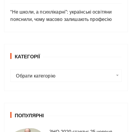
“Не школи, а психлікарні”: українські освітяни
пояснили, чому масово залишають професію
КАТЕГОРІЇ
К
Обрати категорію
а
т
е
г
о
ПОПУЛЯРНІ
р
і
ї
ЗНО-2020 стартує 25 червня, –