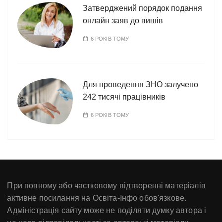
Затверджений порядок подання
онлайн заяв до вишів
6 РОКІВ ТОМУ
Для проведення ЗНО залучено
242 тисячі працівників
6 РОКІВ ТОМУ
При повному або частковому відтворенні матеріалів
активне посилання на Освіта-Інфо обов'язкове.
Адміністрація сайту може не поділяти думку автора і