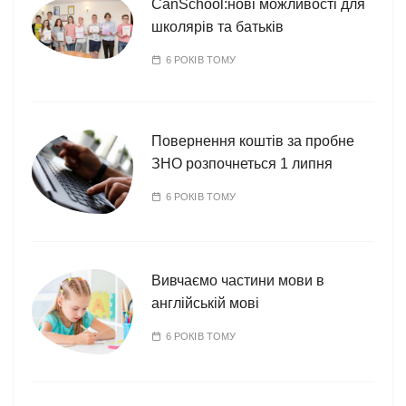
CanSchool:нові можливості для
школярів та батьків
6 РОКІВ ТОМУ
Повернення коштів за пробне
ЗНО розпочнеться 1 липня
6 РОКІВ ТОМУ
Вивчаємо частини мови в
англійській мові
6 РОКІВ ТОМУ