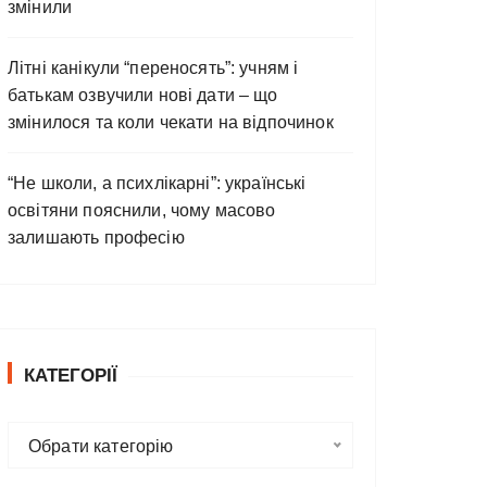
змінили
Літні канікули “переносять”: учням і
батькам озвучили нові дати – що
змінилося та коли чекати на відпочинок
“Не школи, а психлікарні”: українські
освітяни пояснили, чому масово
залишають професію
КАТЕГОРІЇ
К
Обрати категорію
а