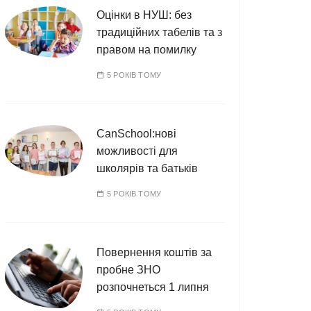
Оцінки в НУШ: без
традиційних табелів та з
правом на помилку
5 РОКІВ ТОМУ
CanSchool:нові
можливості для
школярів та батьків
5 РОКІВ ТОМУ
Повернення коштів за
пробне ЗНО
розпочнеться 1 липня