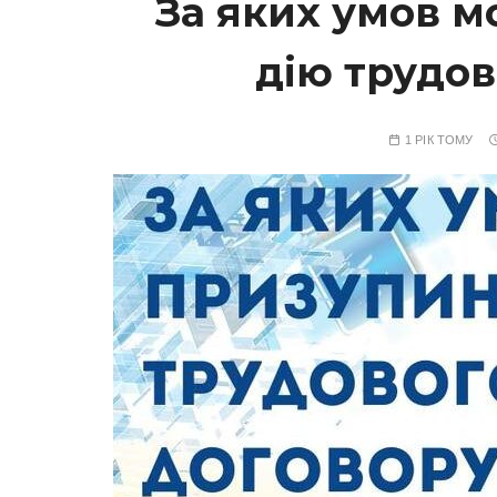
За яких умов 
дію трудов
1 РІК ТОМУ