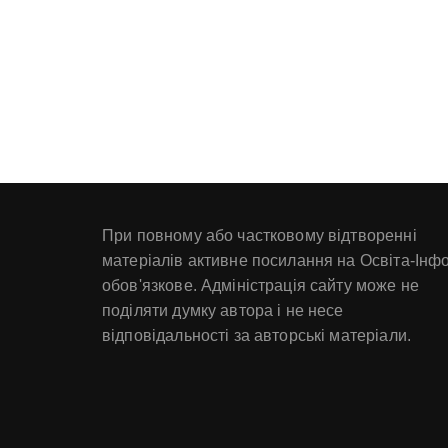
При повному або частковому відтворенні
матеріалів активне посилання на Освіта-Інф
обов'язкове. Адміністрація сайту може не
поділяти думку автора і не несе
відповідальності за авторські матеріали.