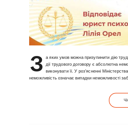
З
а яких умов можна призупинити дію тру
дії трудового договору є абсолютна нем
виконувати її. У роз’ясненні Міністерст
неможливість означає випадки неможливості за
Ч