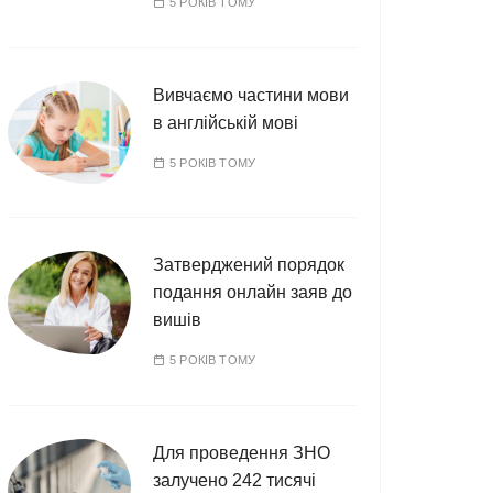
5 РОКІВ ТОМУ
Вивчаємо частини мови
в англійській мові
5 РОКІВ ТОМУ
Затверджений порядок
подання онлайн заяв до
вишів
5 РОКІВ ТОМУ
Для проведення ЗНО
залучено 242 тисячі