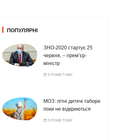
т
е
г
о
ПОПУЛЯРНІ
р
і
ї
ЗНО-2020 стартує 25
червня, – прем’єр-
міністр
5 РОКІВ ТОМУ
МОЗ: літні дитячі табори
поки не відкриються
5 РОКІВ ТОМУ