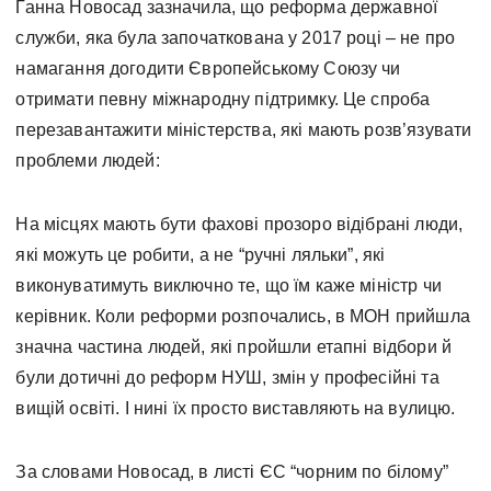
Ганна Новосад зазначила, що реформа державної
служби, яка була започаткована у 2017 році – не про
намагання догодити Європейському Союзу чи
отримати певну міжнародну підтримку. Це спроба
перезавантажити міністерства, які мають розв’язувати
проблеми людей:
На місцях мають бути фахові прозоро відібрані люди,
які можуть це робити, а не “ручні ляльки”, які
виконуватимуть виключно те, що їм каже міністр чи
керівник. Коли реформи розпочались, в МОН прийшла
значна частина людей, які пройшли етапні відбори й
були дотичні до реформ НУШ, змін у професійні та
вищій освіті. І нині їх просто виставляють на вулицю.
За словами Новосад, в листі ЄС “чорним по білому”