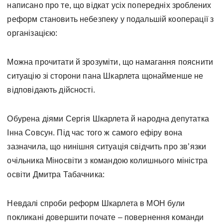
написано про те, що відкат усіх попередніх зроблених
реформ становить небезпеку у подальшій кооперації з
організацією:
Можна прочитати й зрозуміти, що намагання пояснити
ситуацію зі сторони пана Шкарлета щонайменше не
відповідають дійсності.
Обурена діями Сергія Шкарлета й народна депутатка
Інна Совсун. Під час того ж самого ефіру вона
зазначила, що нинішня ситуація свідчить про зв’язки
очільника Міносвіти з командою колишнього міністра
освіти Дмитра Табачника:
Невдалі спроби реформ Шкарлета в МОН були
покликані довершити почате – повернення команди