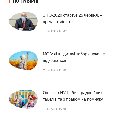
ПОПУЛЯРНІ
р
і
ї
ЗНО-2020 стартує 25 червня, –
прем’єр-міністр
6 РОКІВ ТОМУ
МОЗ: літні дитячі табори поки не
відкриються
6 РОКІВ ТОМУ
Оцінки в НУШ: без традиційних
табелів та з правом на помилку
6 РОКІВ ТОМУ