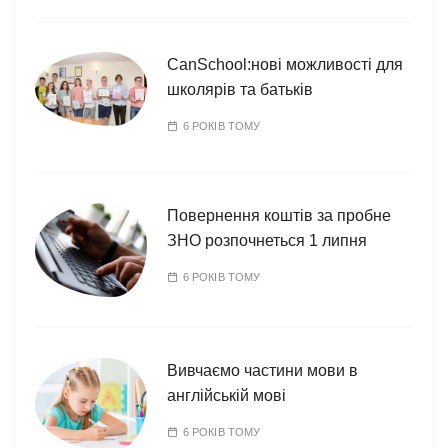
CanSchool:нові можливості для
школярів та батьків
6 РОКІВ ТОМУ
Повернення коштів за пробне
ЗНО розпочнеться 1 липня
6 РОКІВ ТОМУ
Вивчаємо частини мови в
англійській мові
6 РОКІВ ТОМУ