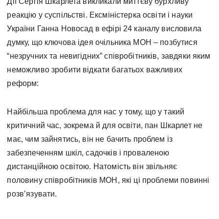
Дії Сергія Шкарлета викликали миттєву бурхливу
реакцію у суспільстві. Ексміністерка освіти і науки
України Ганна Новосад в ефірі 24 каналу висловила
думку, що ключова ідея очільника МОН – позбутися
“незручних та невигідних” співробітників, завдяки яким
неможливо зробити відкати багатьох важливих
реформ:
Найбільша проблема для нас у тому, що у такий
критичний час, зокрема й для освіти, пан Шкарлет не
має, чим зайнятись, він не бачить проблем із
забезпеченням шкіл, садочків і проваленою
дистанційною освітою. Натомість він звільняє
половину співробітників МОН, які ці проблеми повинні
розв’язувати.