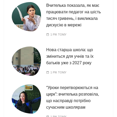
Вчителька показала, як має
працювати педагог на шість
тисяч гривень, і викликала
дискусію в мережі
1 РІК ТОМУ
Нова старша школа: що
зміниться для учнів та їх
батьків уже з 2027 року
1 РІК ТОМУ
“Уроки перетворюються на
цирк”: вчителька розповіла,
що насправді потрібно
сучасним школярам
1 РІК ТОМУ