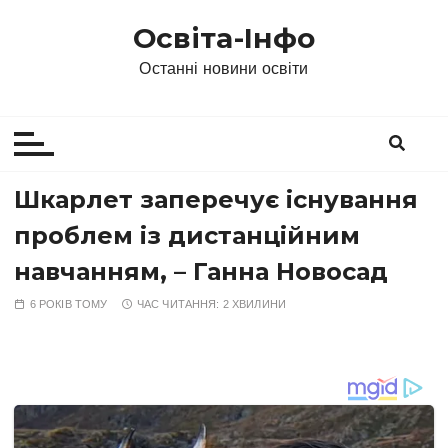
П
Освіта-Інфо
е
р
Останні новини освіти
е
й
т
и
д
Шкарлет заперечує існування
о
проблем із дистанційним
в
м
навчанням, – Ганна Новосад
і
6 РОКІВ ТОМУ
ЧАС ЧИТАННЯ:
2 ХВИЛИНИ
с
т
у