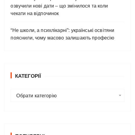
озвучили нові дати – що змінилося та коли
чекати на відпочинок
“Не школи, а психлікарні”: українські освітяни
пояснили, чому масово залишають професію
КАТЕГОРІЇ
К
Обрати категорію
а
т
е
г
о