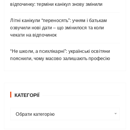
відпочинку: терміни канікул знову змінили
Літні канікули “переносять”: учням і батькам
озвучили нові дати – що змінилося та коли
чекати на відпочинок
“Не школи, а психлікарні”: українські освітяни
пояснили, чому масово залишають професію
КАТЕГОРІЇ
К
Обрати категорію
а
т