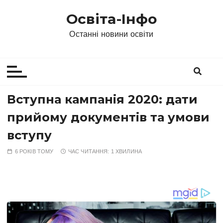
П
Освіта-Інфо
е
р
Останні новини освіти
е
й
т
и
д
Вступна кампанія 2020: дати
о
прийому документів та умови
в
м
вступу
і
6 РОКІВ ТОМУ
ЧАС ЧИТАННЯ:
1 ХВИЛИНА
с
т
у