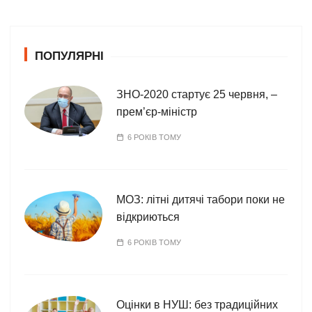
е
г
о
ПОПУЛЯРНІ
р
і
ї
ЗНО-2020 стартує 25 червня, –
прем’єр-міністр
6 РОКІВ ТОМУ
МОЗ: літні дитячі табори поки не
відкриються
6 РОКІВ ТОМУ
Оцінки в НУШ: без традиційних