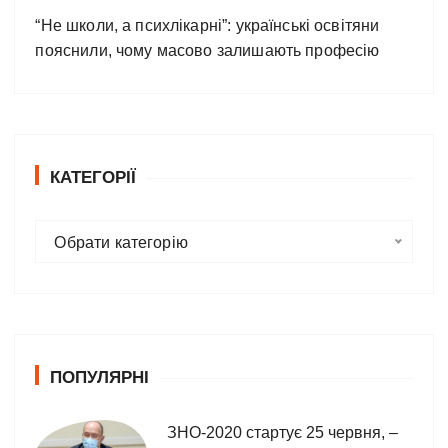
“Не школи, а психлікарні”: українські освітяни
пояснили, чому масово залишають професію
КАТЕГОРІЇ
К
Обрати категорію
а
т
е
г
о
ПОПУЛЯРНІ
р
і
ї
ЗНО-2020 стартує 25 червня, –