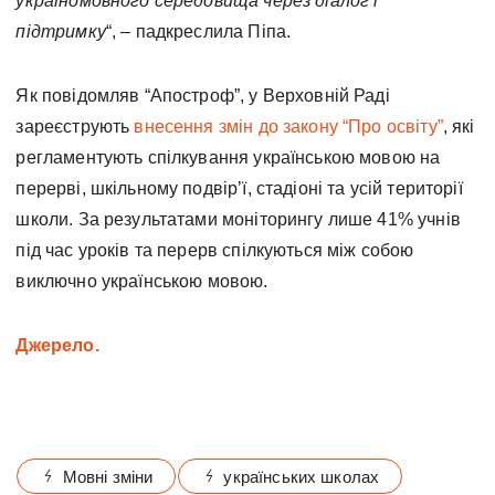
україномовного середовища через діалог і
підтримку
“, – падкреслила Піпа.
Як повідомляв “Апостроф”, у Верховній Раді
зареєструють
внесення змін до закону “Про освіту”
, які
регламентують спілкування українською мовою на
перерві, шкільному подвірʼї, стадіоні та усій території
школи. За результатами моніторингу лише 41% учнів
під час уроків та перерв спілкуються між собою
виключно українською мовою.
Джерело.
Мовні зміни
українських школах