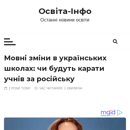
П
Освіта-Інфо
е
р
Останні новини освіти
е
й
т
и
д
Мовні зміни в українських
о
школах: чи будуть карати
в
м
учнів за російську
і
2 РОКИ ТОМУ
ЧАС ЧИТАННЯ:
1 ХВИЛИНА
с
т
у