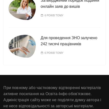
Затверджений порядок подання
онлайн заяв до вишів
6 РОКІВ ТОМУ
Для проведення ЗНО залучено
242 тисячі працівників
6 РОКІВ ТОМУ
При повному або частковому відтворенні матеріалів
активне посилання на Освіта-Інфо обов'язкове.
Адміністрація сайту може не поділяти думку автора і
не несе відповідальності за авторські матеріали.