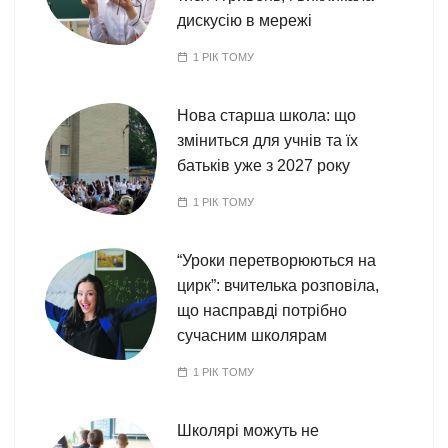
дискусію в мережі
1 РІК ТОМУ
Нова старша школа: що
зміниться для учнів та їх
батьків уже з 2027 року
1 РІК ТОМУ
“Уроки перетворюються на
цирк”: вчителька розповіла,
що насправді потрібно
сучасним школярам
1 РІК ТОМУ
Школярі можуть не