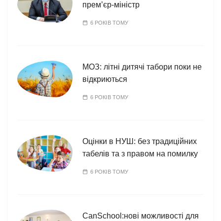
прем’єр-міністр
6 РОКІВ ТОМУ
МОЗ: літні дитячі табори поки не
відкриються
6 РОКІВ ТОМУ
Оцінки в НУШ: без традиційних
табелів та з правом на помилку
6 РОКІВ ТОМУ
CanSchool:нові можливості для