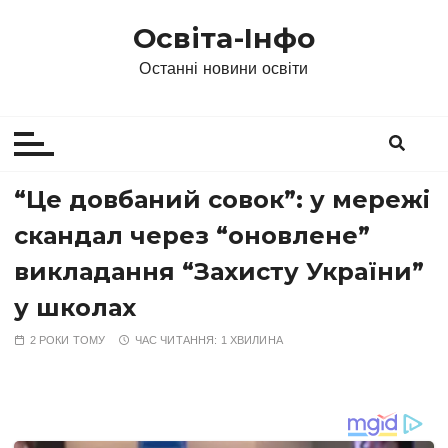
П
Освіта-Інфо
е
р
Останні новини освіти
е
й
т
и
д
“Це довбаний совок”: у мережі
о
скандал через “оновлене”
в
м
викладання “Захисту України”
і
у школах
с
т
2 РОКИ ТОМУ
ЧАС ЧИТАННЯ:
1 ХВИЛИНА
у