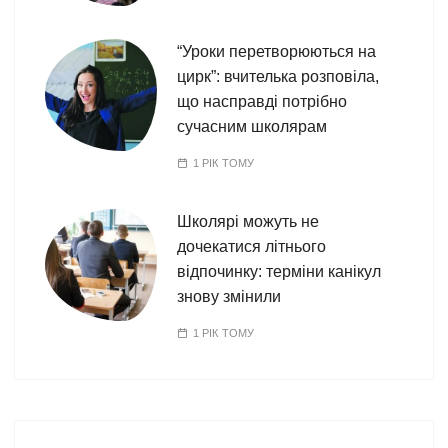
“Уроки перетворюються на
цирк”: вчителька розповіла,
що насправді потрібно
сучасним школярам
1 РІК ТОМУ
Школярі можуть не
дочекатися літнього
відпочинку: терміни канікул
знову змінили
1 РІК ТОМУ