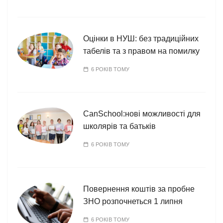
Оцінки в НУШ: без традиційних
табелів та з правом на помилку
6 РОКІВ ТОМУ
CanSchool:нові можливості для
школярів та батьків
6 РОКІВ ТОМУ
Повернення коштів за пробне
ЗНО розпочнеться 1 липня
6 РОКІВ ТОМУ