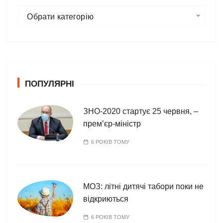
К
Обрати категорію
а
т
е
г
о
ПОПУЛЯРНІ
р
і
ї
ЗНО-2020 стартує 25 червня, –
прем’єр-міністр
6 РОКІВ ТОМУ
МОЗ: літні дитячі табори поки не
відкриються
6 РОКІВ ТОМУ