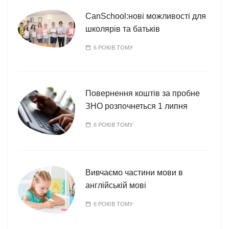
CanSchool:нові можливості для
школярів та батьків
6 РОКІВ ТОМУ
Повернення коштів за пробне
ЗНО розпочнеться 1 липня
6 РОКІВ ТОМУ
Вивчаємо частини мови в
англійській мові
6 РОКІВ ТОМУ