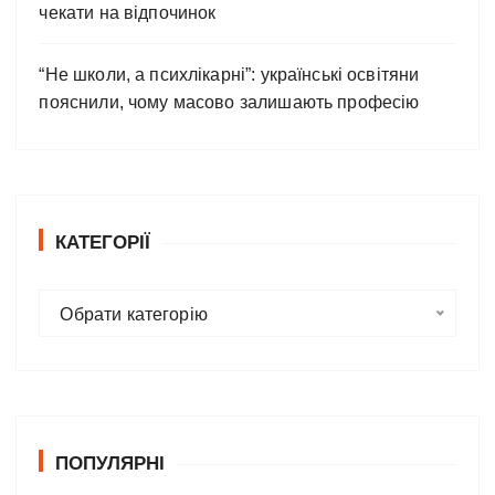
чекати на відпочинок
“Не школи, а психлікарні”: українські освітяни
пояснили, чому масово залишають професію
КАТЕГОРІЇ
К
Обрати категорію
а
т
е
г
о
ПОПУЛЯРНІ
р