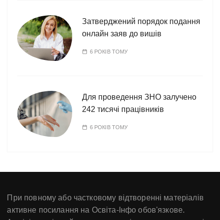
Затверджений порядок подання
онлайн заяв до вишів
6 РОКІВ ТОМУ
Для проведення ЗНО залучено
242 тисячі працівників
6 РОКІВ ТОМУ
При повному або частковому відтворенні матеріалів
активне посилання на Освіта-Інфо обов'язкове.