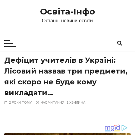
П
Освіта-Інфо
е
р
Останні новини освіти
е
й
т
и
д
Дефіцит учитeлiв в Україні:
о
Лісовий назвав три предмети,
в
м
які скоро не буде кому
і
викладати…
с
т
2 РОКИ ТОМУ
ЧАС ЧИТАННЯ:
1 ХВИЛИНА
у