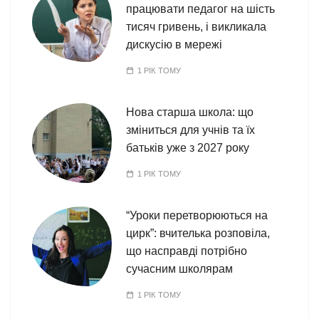
працювати педагог на шість
тисяч гривень, і викликала
дискусію в мережі
1 РІК ТОМУ
Нова старша школа: що
зміниться для учнів та їх
батьків уже з 2027 року
1 РІК ТОМУ
“Уроки перетворюються на
цирк”: вчителька розповіла,
що насправді потрібно
сучасним школярам
1 РІК ТОМУ