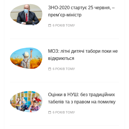
і
ї
ЗНО-2020 стартує 25 червня, –
прем’єр-міністр
6 РОКІВ ТОМУ
МОЗ: літні дитячі табори поки не
відкриються
6 РОКІВ ТОМУ
Оцінки в НУШ: без традиційних
табелів та з правом на помилку
6 РОКІВ ТОМУ