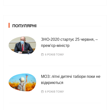
т
е
г
о
ПОПУЛЯРНІ
р
і
ї
ЗНО-2020 стартує 25 червня, –
прем’єр-міністр
6 РОКІВ ТОМУ
МОЗ: літні дитячі табори поки не
відкриються
6 РОКІВ ТОМУ