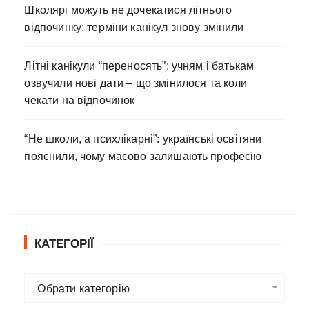
Школярі можуть не дочекатися літнього
відпочинку: терміни канікул знову змінили
Літні канікули “переносять”: учням і батькам
озвучили нові дати – що змінилося та коли
чекати на відпочинок
“Не школи, а психлікарні”: українські освітяни
пояснили, чому масово залишають професію
КАТЕГОРІЇ
К
Обрати категорію
а