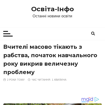
П
Освіта-Інфо
е
р
Останні новини освіти
е
й
т
и
д
Вчителі масово тікають з
о
рабства, початок навчального
в
м
року викрив величезну
і
проблему
с
т
2 РОКИ ТОМУ
ЧАС ЧИТАННЯ:
1 ХВИЛИНА
у