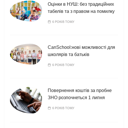
Оцінки в НУШ: без традиційних
табелів та з правом на помилку
6 РОКІВ ТОМУ
CanSchool:нові можливості для
школярів та батьків
6 РОКІВ ТОМУ
Повернення коштів за пробне
ЗНО розпочнеться 1 липня
6 РОКІВ ТОМУ