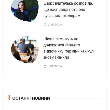
цирк”: вчителька розповіла,
що насправді потрібно
сучасним школярам
1 РІК ТОМУ
Школярі можуть не
дочекатися літнього
відпочинку: терміни канікул
знову змінили
1 РІК ТОМУ
ОСТАННІ НОВИНИ