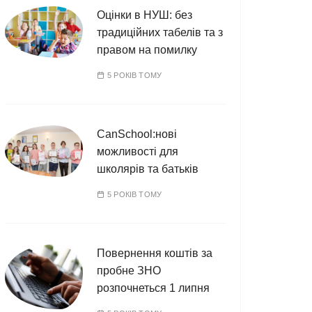
Оцінки в НУШ: без
традиційних табелів та з
правом на помилку
5 РОКІВ ТОМУ
CanSchool:нові
можливості для
школярів та батьків
5 РОКІВ ТОМУ
Повернення коштів за
пробне ЗНО
розпочнеться 1 липня