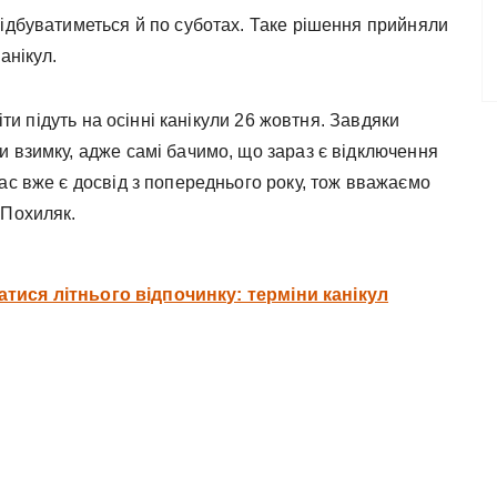
відбуватиметься й по суботах. Таке рішення прийняли
анікул.
іти підуть на осінні канікули 26 жовтня. Завдяки
и взимку, адже самі бачимо, що зараз є відключення
ас вже є досвід з попереднього року, тож вважаємо
 Похиляк.
тися літнього відпочинку: терміни канікул