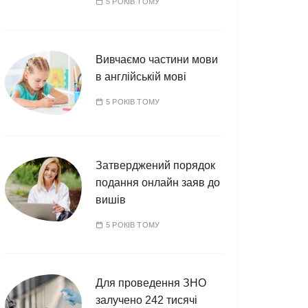
5 РОКІВ ТОМУ
Вивчаємо частини мови
в англійській мові
5 РОКІВ ТОМУ
Затверджений порядок
подання онлайн заяв до
вишів
5 РОКІВ ТОМУ
Для проведення ЗНО
залучено 242 тисячі