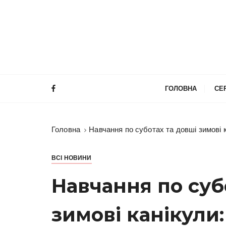
П
е
р
е
й
т
и
ГОЛОВНА
СЕ
д
о
в
Головна
Навчання по суботах та довші зимові 
м
і
с
ВСІ НОВИНИ
т
Навчання по суб
у
зимові канікули