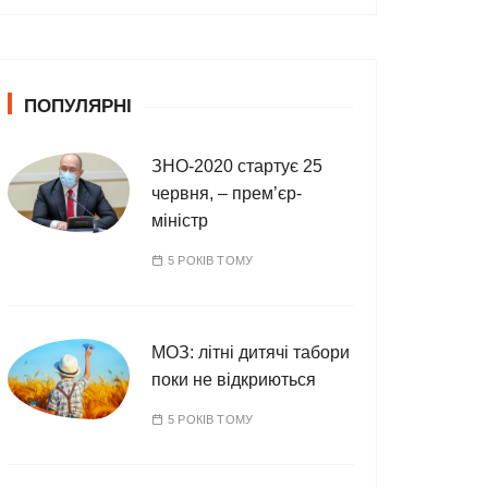
т
е
г
о
ПОПУЛЯРНІ
р
і
ї
ЗНО-2020 стартує 25
червня, – прем’єр-
міністр
5 РОКІВ ТОМУ
МОЗ: літні дитячі табори
поки не відкриються
5 РОКІВ ТОМУ