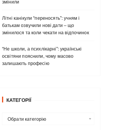
змінили
Літні канікули “переносять”: учням і
батькам озвучили нові дати – що
змінилося та коли чекати на відпочинок
“Не школи, а психлікарні”: українські
освітяни пояснили, чому масово
залишають професію
КАТЕГОРІЇ
К
Обрати категорію
а