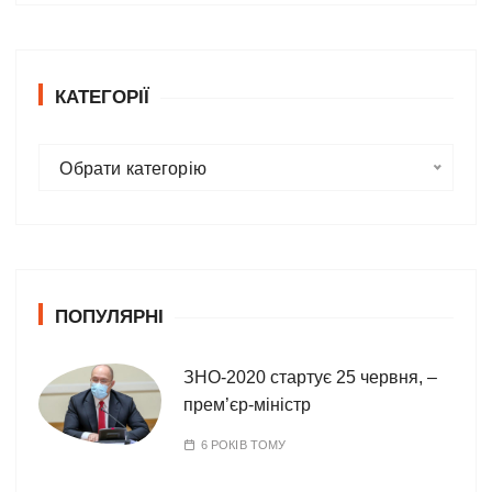
КАТЕГОРІЇ
К
Обрати категорію
а
т
е
г
о
ПОПУЛЯРНІ
р
і
ї
ЗНО-2020 стартує 25 червня, –
прем’єр-міністр
6 РОКІВ ТОМУ