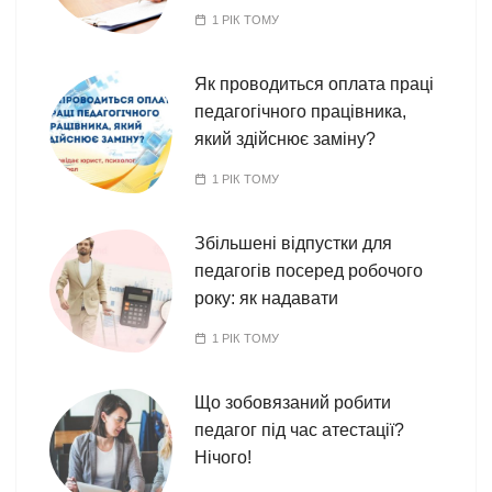
1 РІК ТОМУ
Як проводиться оплата праці
педагогічного працівника,
який здійснює заміну?
1 РІК ТОМУ
Збільшені відпустки для
педагогів посеред робочого
року: як надавати
1 РІК ТОМУ
Що зобовязаний робити
педагог під час атестації?
Нічого!