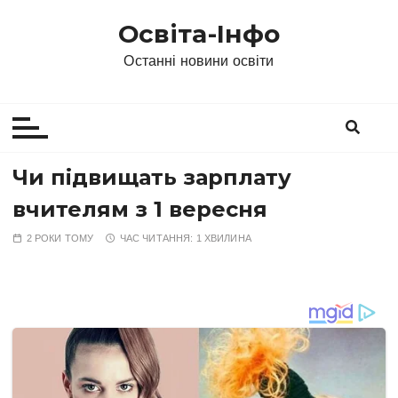
П
Освіта-Інфо
е
р
Останні новини освіти
е
й
т
и
д
Чи підвищать зарплату
о
вчителям з 1 вересня
в
м
2 РОКИ ТОМУ
ЧАС ЧИТАННЯ:
1 ХВИЛИНА
і
с
т
у