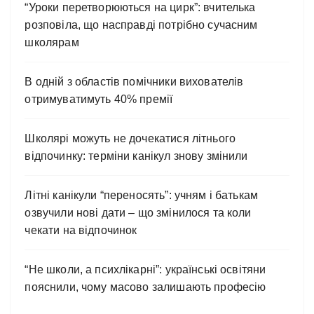
“Уроки перетворюються на цирк”: вчителька
розповіла, що насправді потрібно сучасним
школярам
В одній з областів помічники вихователів
отримуватимуть 40% премії
Школярі можуть не дочекатися літнього
відпочинку: терміни канікул знову змінили
Літні канікули “переносять”: учням і батькам
озвучили нові дати – що змінилося та коли
чекати на відпочинок
“Не школи, а психлікарні”: українські освітяни
пояснили, чому масово залишають професію