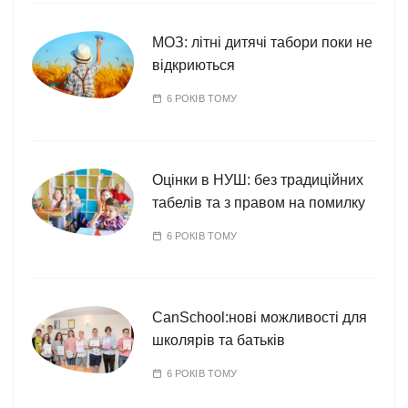
МОЗ: літні дитячі табори поки не
відкриються
6 РОКІВ ТОМУ
Оцінки в НУШ: без традиційних
табелів та з правом на помилку
6 РОКІВ ТОМУ
CanSchool:нові можливості для
школярів та батьків
6 РОКІВ ТОМУ