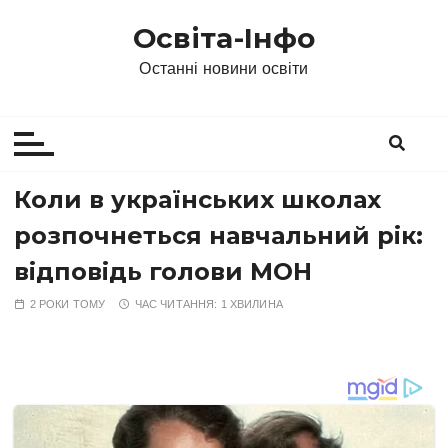
П
Освіта-Інфо
е
р
Останні новини освіти
е
й
т
и
д
Коли в українських школах
о
розпочнеться навчальний рік:
в
м
відповідь голови МОН
і
2 РОКИ ТОМУ
ЧАС ЧИТАННЯ:
1 ХВИЛИНА
с
т
у