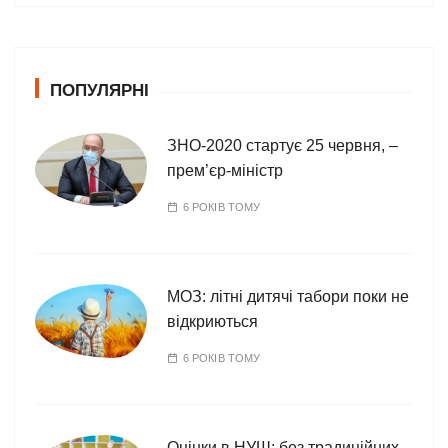
е
г
о
ПОПУЛЯРНІ
р
і
ї
ЗНО-2020 стартує 25 червня, –
прем’єр-міністр
6 РОКІВ ТОМУ
МОЗ: літні дитячі табори поки не
відкриються
6 РОКІВ ТОМУ
Оцінки в НУШ: без традиційних