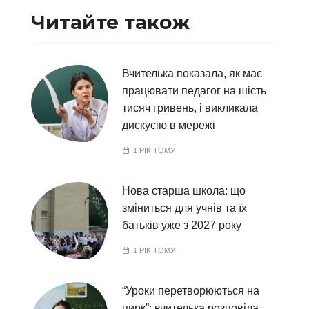
Читайте також
Вчителька показала, як має
працювати педагог на шість
тисяч гривень, і викликала
дискусію в мережі
1 РІК ТОМУ
Нова старша школа: що
зміниться для учнів та їх
батьків уже з 2027 року
1 РІК ТОМУ
“Уроки перетворюються на
цирк”: вчителька розповіла,