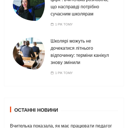
що насправді потрібно
сучасним школярам
1 РІК ТОМУ
Школярі можуть не
дочекатися літнього
відпочинку: терміни канікул
знову змінили
1 РІК ТОМУ
ОСТАННІ НОВИНИ
Вчителька показала, як має працювати педагог