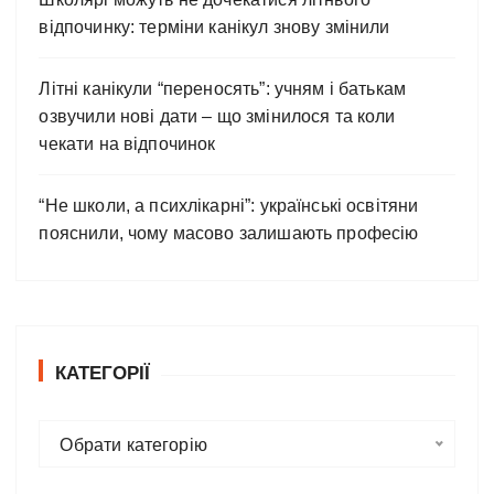
відпочинку: терміни канікул знову змінили
Літні канікули “переносять”: учням і батькам
озвучили нові дати – що змінилося та коли
чекати на відпочинок
“Не школи, а психлікарні”: українські освітяни
пояснили, чому масово залишають професію
КАТЕГОРІЇ
К
Обрати категорію
а
т