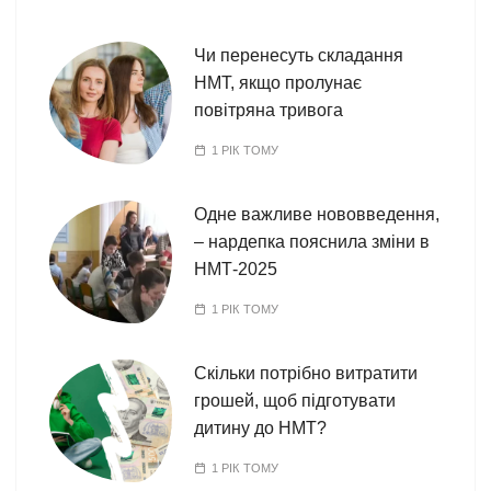
Чи перенесуть складання
НМТ, якщо пролунає
повітряна тривога
1 РІК ТОМУ
Одне важливе нововведення,
– нардепка пояснила зміни в
НМТ-2025
1 РІК ТОМУ
Скільки потрібно витратити
грошей, щоб підготувати
дитину до НМТ?
1 РІК ТОМУ