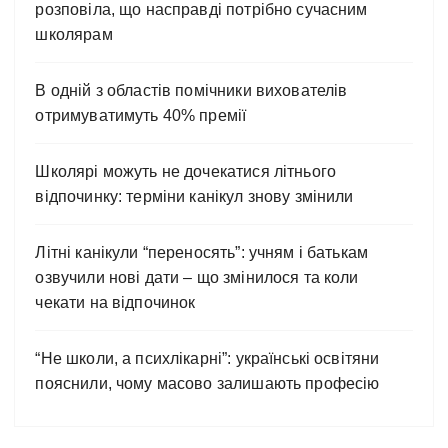
розповіла, що насправді потрібно сучасним
школярам
В одній з областів помічники вихователів
отримуватимуть 40% премії
Школярі можуть не дочекатися літнього
відпочинку: терміни канікул знову змінили
Літні канікули “переносять”: учням і батькам
озвучили нові дати – що змінилося та коли
чекати на відпочинок
“Не школи, а психлікарні”: українські освітяни
пояснили, чому масово залишають професію