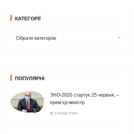
КАТЕГОРІЇ
К
Обрати категорію
а
т
е
г
о
ПОПУЛЯРНІ
р
і
ї
ЗНО-2020 стартує 25 червня, –
прем’єр-міністр
6 РОКІВ ТОМУ