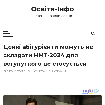
П
Освіта-Інфо
е
р
Останні новини освіти
е
й
т
и
д
Деякі абітурієнти можуть не
о
складати НМТ-2024 для
в
м
вступу: кого це стосується
і
3 РОКИ ТОМУ
ЧАС ЧИТАННЯ:
1 ХВИЛИНА
с
т
у