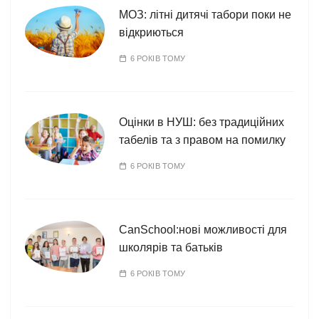
МОЗ: літні дитячі табори поки не
відкриються
6 РОКІВ ТОМУ
Оцінки в НУШ: без традиційних
табелів та з правом на помилку
6 РОКІВ ТОМУ
CanSchool:нові можливості для
школярів та батьків
6 РОКІВ ТОМУ