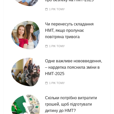
1 РІК ТОМУ
Чи перенесуть складання
НМТ, якщо пролунає
повітряна тривога
1 РІК ТОМУ
Одне важливе нововведення,
– нардепка пояснила зміни в
НМТ-2025
1 РІК ТОМУ
Скільки потрібно витратити
грошей, щоб підготувати
дитину до НМТ?