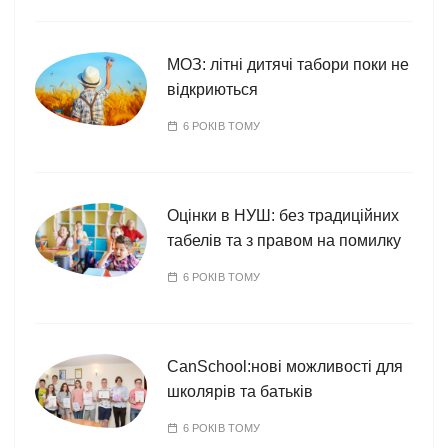
МОЗ: літні дитячі табори поки не
відкриються
6 РОКІВ ТОМУ
Оцінки в НУШ: без традиційних
табелів та з правом на помилку
6 РОКІВ ТОМУ
CanSchool:нові можливості для
школярів та батьків
6 РОКІВ ТОМУ