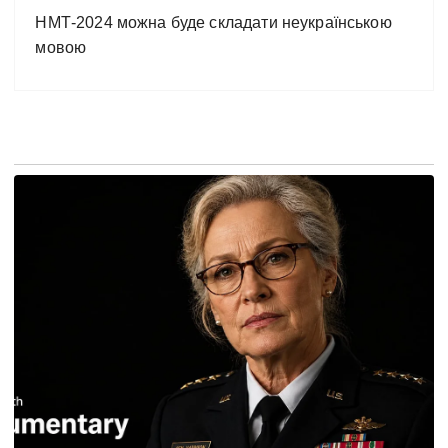
НМТ-2024 можна буде складати неукраїнською
мовою