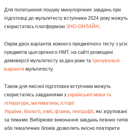
Для полегшення пошуку минулорічних завдань при
підготовці до мультитесту вступники 2024 року можуть
скористатись платформою
ЗНО-ОНЛАЙН
.
Окрім двох варіантів кожного предметного тесту з усіх
предметів цьогорічного НМТ, на сайті розміщені
демоверсії мультитесту за два роки та
тренувальні
варіанти
мультитесту.
Також для якісної підготовки вступники можуть
скористатись завданнями з
української мови та
літератури
,
математики
,
історії
України
,
біології
,
хімії
,
фізики
,
географії
, які згруповані
за темами. Вибіркове виконання завдань певних типів
або тематичних блоків дозволить якісно повторити