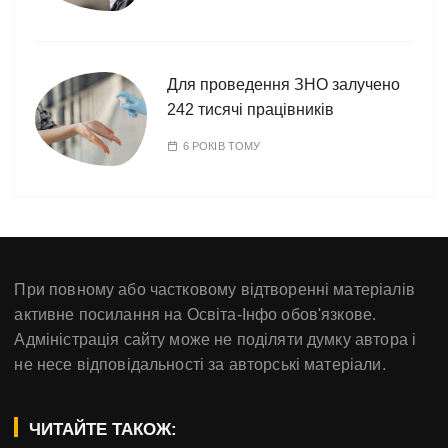
Для проведення ЗНО залучено
242 тисячі працівників
6 РОКІВ ТОМУ
При повному або частковому відтворенні матеріалів
активне посилання на Освіта-Інфо обов'язкове.
Адміністрація сайту може не поділяти думку автора і
не несе відповідальності за авторські матеріали.
ЧИТАЙТЕ ТАКОЖ: