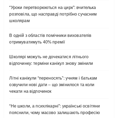
“Уроки перетворюються на цирк”: вчителька
розповіла, що насправді потрібно сучасним
школярам
В одній з областів помічники вихователів
отримуватимуть 40% премії
Школярі можуть не дочекатися літнього
відпочинку: терміни канікул знову змінили
Літні канікули “переносять”: учням і батькам
озвучили нові дати – що змінилося та коли
чекати на відпочинок
“Не школи, а психлікарні”: українські освітяни
пояснили, чому масово залишають професію