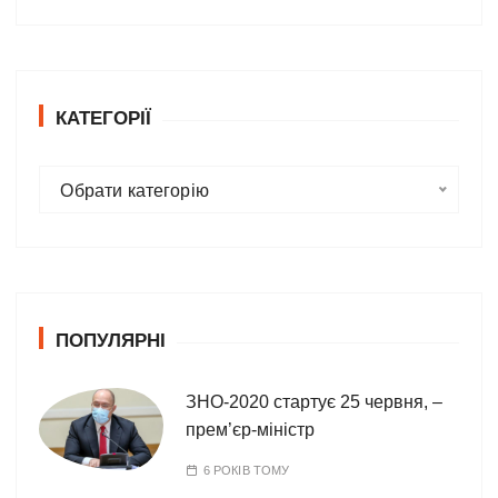
КАТЕГОРІЇ
К
Обрати категорію
а
т
е
г
о
ПОПУЛЯРНІ
р
і
ї
ЗНО-2020 стартує 25 червня, –
прем’єр-міністр
6 РОКІВ ТОМУ