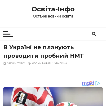
П
Освіта-Інфо
е
р
Останні новини освіти
е
й
т
и
д
В Україні не планують
о
проводити пробний НМТ
в
м
3 РОКИ ТОМУ
ЧАС ЧИТАННЯ:
1 ХВИЛИНА
і
с
т
у