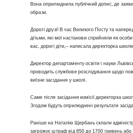
Вона оприлюднила публічний допис, де заявил
образи.
Дорогі друзі! В час Великого Посту та напер
дітьми, які мої настанови сприйняли як особи
вас, дорогі діти,– написала директорка школи
Директор департаменту освіти і науки Львівс
проводить службове розслідування щодо пове
виїзне засідання у школі.
Саме після засідання комісії директорка шк
Згодом будуть оприлюднені результати засідан
Раніше на Наталію Щербань склали адміністр
загрожує штраф від 850 до 1700 гривень або 