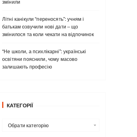
змінили
Літні канікули “переносять”: учням і
батькам озвучили нові дати – що
змінилося та коли чекати на відпочинок
“Не школи, а психлікарні”: українські
освітяни пояснили, чому масово
залишають професію
КАТЕГОРІЇ
К
Обрати категорію
а