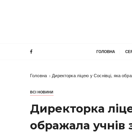
П
е
р
е
й
т
и
ГОЛОВНА
СЕ
д
о
в
Головна
Директорка ліцею у Соснівці, яка обра
м
і
с
ВСІ НОВИНИ
т
Директорка ліце
у
ображала учнів з