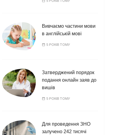
5 РОКІВ ТОМУ
Вивчаємо частини мови
в англійській мові
5 РОКІВ ТОМУ
Затверджений порядок
подання онлайн заяв до
вишів
5 РОКІВ ТОМУ
Для проведення ЗНО
залучено 242 тисячі