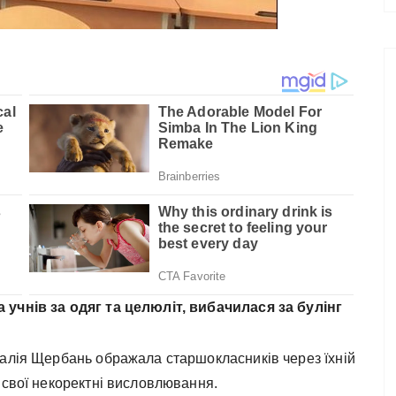
 учнів за одяг та целюліт, вибачилася за булінг
талія Щербань ображала старшокласників через їхній
 свої некоректні висловлювання.