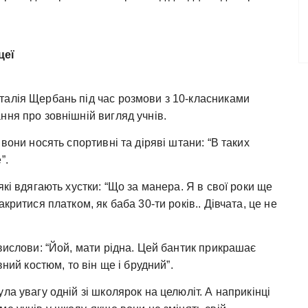
цеї
талія Щербань під час розмови з 10-класниками
ння про зовнішній вигляд учнів.
вони носять спортивні та діряві штани: “В таких
”.
кі вдягають хустки: “Що за манера. Я в свої роки ще
критися платком, як баба 30-ти років.. Дівчата, це не
вислови: “Йой, мати рідна. Цей бантик прикрашає
вний костюм, то він ще і брудний”.
ла увагу одній зі школярок на целюліт. А наприкінці