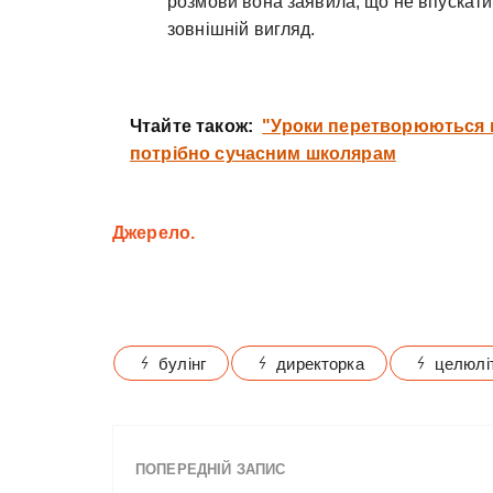
розмови вона заявила, що не впускатим
зовнішній вигляд.
Чтайте також:
"Уроки перетворюються н
потрібно сучасним школярам
Джерело.
булінг
директорка
целюлі
ПОПЕРЕДНІЙ ЗАПИС