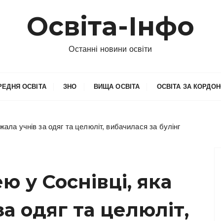
Освіта-Інфо
Останні новини освіти
РЕДНЯ ОСВІТА
ЗНО
ВИЩА ОСВІТА
ОСВІТА ЗА КОРДО
жала учнів за одяг та целюліт, вибачилася за булінг
ю у Соснівці, яка
а одяг та целюліт,