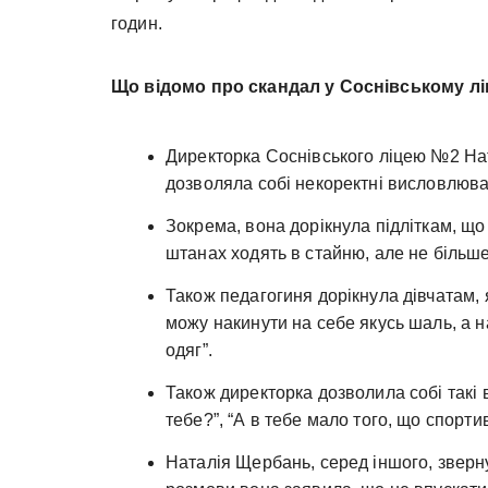
годин.
Що відомо про скандал у Соснівському лі
Директорка Соснівського ліцею №2 На
дозволяла собі некоректні висловлюва
Зокрема, вона дорікнула підліткам, що 
штанах ходять в стайню, але не більше
Також педагогиня дорікнула дівчатам, я
можу накинути на себе якусь шаль, а на
одяг”.
Також директорка дозволила собі такі 
тебе?”, “А в тебе мало того, що спорти
Наталія Щербань, серед іншого, зверну