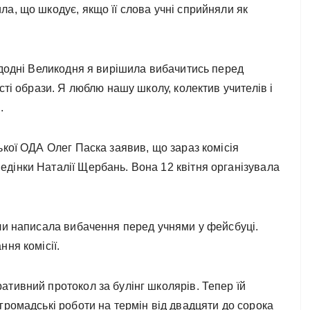
а, що шкодує, якщо її слова учні сприйняли як
едодні Великодня я вирішила вибачитись перед
сті образи. Я люблю нашу школу, колектив учителів і
.
ької ОДА Олег Паска заявив, що зараз комісія
дінки Наталії Щербань. Вона 12 квітня організувала
оли написала вибачення перед учнями у фейсбуці.
ня комісії.
ативний протокол за булінг школярів. Тепер їй
громадські роботи на термін від двадцяти до сорока