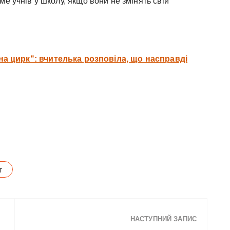
е учнів у школу, якщо вони не змінять свій
а цирк": вчителька розповіла, що насправді
т
НАСТУПНИЙ ЗАПИС