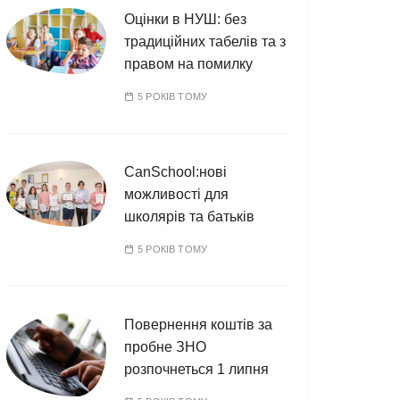
Оцінки в НУШ: без
традиційних табелів та з
правом на помилку
5 РОКІВ ТОМУ
CanSchool:нові
можливості для
школярів та батьків
5 РОКІВ ТОМУ
Повернення коштів за
пробне ЗНО
розпочнеться 1 липня