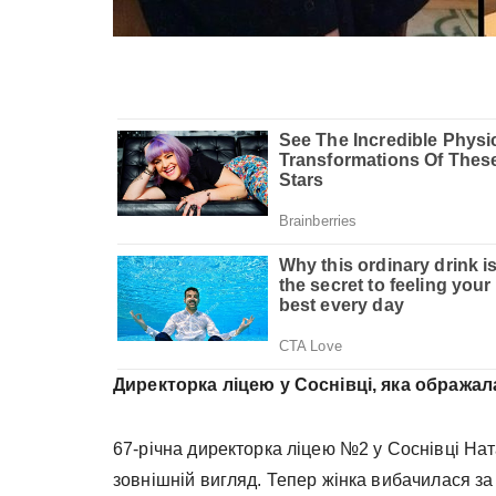
Директорка ліцею у Соснівці, яка ображала
67-річна директорка ліцею №2 у Соснівці На
зовнішній вигляд. Тепер жінка вибачилася за