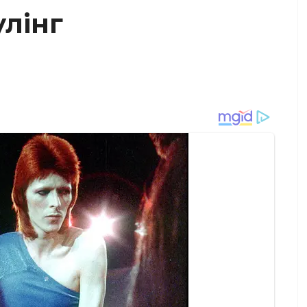
улінг