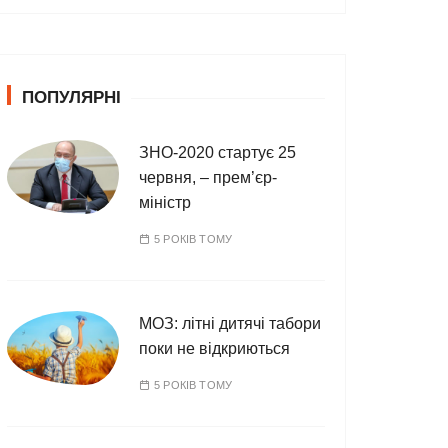
т
е
г
о
ПОПУЛЯРНІ
р
і
ї
ЗНО-2020 стартує 25
червня, – прем’єр-
міністр
5 РОКІВ ТОМУ
МОЗ: літні дитячі табори
поки не відкриються
5 РОКІВ ТОМУ